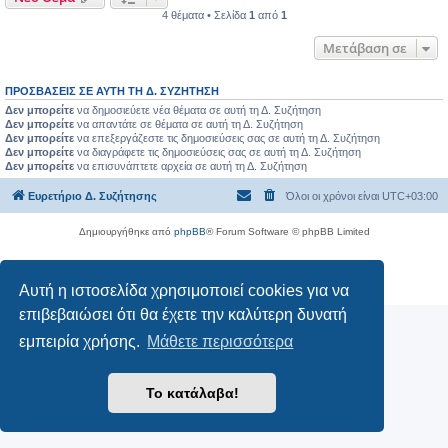
4 θέματα • Σελίδα
1
από
1
Μετάβαση σε
ΠΡΟΣΒΆΣΕΙΣ ΣΕ ΑΥΤΉ ΤΗ Δ. ΣΥΖΉΤΗΣΗ
Δεν μπορείτε
να δημοσιεύετε νέα θέματα σε αυτή τη Δ. Συζήτηση
Δεν μπορείτε
να απαντάτε σε θέματα σε αυτή τη Δ. Συζήτηση
Δεν μπορείτε
να επεξεργάζεστε τις δημοσιεύσεις σας σε αυτή τη Δ. Συζήτηση
Δεν μπορείτε
να διαγράφετε τις δημοσιεύσεις σας σε αυτή τη Δ. Συζήτηση
Δεν μπορείτε
να επισυνάπτετε αρχεία σε αυτή τη Δ. Συζήτηση
Ευρετήριο Δ. Συζήτησης
Όλοι οι χρόνοι είναι
UTC+03:00
Δημιουργήθηκε από
phpBB
® Forum Software © phpBB Limited
Ελληνική μετάφραση από το
phpbbgr.com
Απόρρητο
|
Όροι
Αυτή η ιστοσελίδα χρησιμοποιεί cookies για να
επιβεβαιώσει ότι θα έχετε την καλύτερη δυνατή
εμπειρία χρήσης.
Μάθετε περισσότερα
Το κατάλαβα!