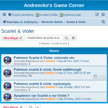
Andreecko's Game Corner
Συχνές ερωτήσεις
Κεντρική σελίδα
Σχετικά με εμάς
Α
Ευρετήριο Δ. Συζήτησης
Nintendo Switch
Scarlet & Violet
ν
Scarlet & Violet
α
Αναζήτηση
Ειδική αναζήτηση
Νέο Θέμα
ζ
4 θέματα • Σελίδα
1
από
1
ή
Θέματα
τ
η
Pokemon Scarlet & Violet, τελευταία νέα
Τελευταία δημοσίευση από
Delibird
«
Κυρ 08 Οκτ, 2023 7:19 pm
σ
Απαντήσεις:
2
η
Pokemon scarlet & violet, Greek walkthrough
Τελευταία δημοσίευση από
Delibird
«
Κυρ 17 Σεπ, 2023 11:47 pm
Απαντήσεις:
19
1
2
Pokemon scarlet & violet, σχολιασμός
Τελευταία δημοσίευση από
Delibird
«
Παρ 10 Μαρ, 2023 3:37 pm
Απαντήσεις:
2
Αγοράσατε την Scarlet η την Violet ?
Τελευταία δημοσίευση από
Delibird
«
Παρ 18 Νοέμ, 2022 1:14 pm
Νέο Θέμα