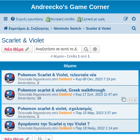
Andreecko's Game Corner
Συχνές ερωτήσεις
Κεντρική σελίδα
Σχετικά με εμάς
Α
Ευρετήριο Δ. Συζήτησης
Nintendo Switch
Scarlet & Violet
ν
Scarlet & Violet
α
Αναζήτηση
Ειδική αναζήτηση
Νέο Θέμα
ζ
4 θέματα • Σελίδα
1
από
1
ή
Θέματα
τ
η
Pokemon Scarlet & Violet, τελευταία νέα
Τελευταία δημοσίευση από
Delibird
«
Κυρ 08 Οκτ, 2023 7:19 pm
σ
Απαντήσεις:
2
η
Pokemon scarlet & violet, Greek walkthrough
Τελευταία δημοσίευση από
Delibird
«
Κυρ 17 Σεπ, 2023 11:47 pm
Απαντήσεις:
19
1
2
Pokemon scarlet & violet, σχολιασμός
Τελευταία δημοσίευση από
Delibird
«
Παρ 10 Μαρ, 2023 3:37 pm
Απαντήσεις:
2
Αγοράσατε την Scarlet η την Violet ?
Τελευταία δημοσίευση από
Delibird
«
Παρ 18 Νοέμ, 2022 1:14 pm
Νέο Θέμα