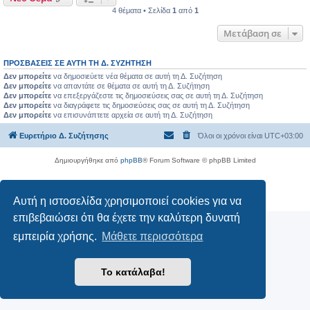
4 θέματα • Σελίδα
1
από
1
Μετάβαση σε
ΠΡΟΣΒΆΣΕΙΣ ΣΕ ΑΥΤΉ ΤΗ Δ. ΣΥΖΉΤΗΣΗ
Δεν μπορείτε
να δημοσιεύετε νέα θέματα σε αυτή τη Δ. Συζήτηση
Δεν μπορείτε
να απαντάτε σε θέματα σε αυτή τη Δ. Συζήτηση
Δεν μπορείτε
να επεξεργάζεστε τις δημοσιεύσεις σας σε αυτή τη Δ. Συζήτηση
Δεν μπορείτε
να διαγράφετε τις δημοσιεύσεις σας σε αυτή τη Δ. Συζήτηση
Δεν μπορείτε
να επισυνάπτετε αρχεία σε αυτή τη Δ. Συζήτηση
Ευρετήριο Δ. Συζήτησης
Όλοι οι χρόνοι είναι
UTC+03:00
Δημιουργήθηκε από
phpBB
® Forum Software © phpBB Limited
Ελληνική μετάφραση από το
phpbbgr.com
Απόρρητο
|
Όροι
Αυτή η ιστοσελίδα χρησιμοποιεί cookies για να
επιβεβαιώσει ότι θα έχετε την καλύτερη δυνατή
εμπειρία χρήσης.
Μάθετε περισσότερα
Το κατάλαβα!