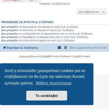
4 θέματα • Σελίδα
1
από
1
Μετάβαση σε
ΠΡΟΣΒΆΣΕΙΣ ΣΕ ΑΥΤΉ ΤΗ Δ. ΣΥΖΉΤΗΣΗ
Δεν μπορείτε
να δημοσιεύετε νέα θέματα σε αυτή τη Δ. Συζήτηση
Δεν μπορείτε
να απαντάτε σε θέματα σε αυτή τη Δ. Συζήτηση
Δεν μπορείτε
να επεξεργάζεστε τις δημοσιεύσεις σας σε αυτή τη Δ. Συζήτηση
Δεν μπορείτε
να διαγράφετε τις δημοσιεύσεις σας σε αυτή τη Δ. Συζήτηση
Δεν μπορείτε
να επισυνάπτετε αρχεία σε αυτή τη Δ. Συζήτηση
Ευρετήριο Δ. Συζήτησης
Όλοι οι χρόνοι είναι
UTC+03:00
Δημιουργήθηκε από
phpBB
® Forum Software © phpBB Limited
Ελληνική μετάφραση από το
phpbbgr.com
Απόρρητο
|
Όροι
Αυτή η ιστοσελίδα χρησιμοποιεί cookies για να
επιβεβαιώσει ότι θα έχετε την καλύτερη δυνατή
εμπειρία χρήσης.
Μάθετε περισσότερα
Το κατάλαβα!