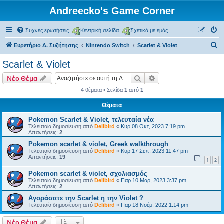
Andreecko's Game Corner
Συχνές ερωτήσεις
Κεντρική σελίδα
Σχετικά με εμάς
Α
Ευρετήριο Δ. Συζήτησης
Nintendo Switch
Scarlet & Violet
ν
Scarlet & Violet
α
Αναζήτηση
Ειδική αναζήτηση
Νέο Θέμα
ζ
4 θέματα • Σελίδα
1
από
1
ή
Θέματα
τ
η
Pokemon Scarlet & Violet, τελευταία νέα
Τελευταία δημοσίευση από
Delibird
«
Κυρ 08 Οκτ, 2023 7:19 pm
σ
Απαντήσεις:
2
η
Pokemon scarlet & violet, Greek walkthrough
Τελευταία δημοσίευση από
Delibird
«
Κυρ 17 Σεπ, 2023 11:47 pm
Απαντήσεις:
19
1
2
Pokemon scarlet & violet, σχολιασμός
Τελευταία δημοσίευση από
Delibird
«
Παρ 10 Μαρ, 2023 3:37 pm
Απαντήσεις:
2
Αγοράσατε την Scarlet η την Violet ?
Τελευταία δημοσίευση από
Delibird
«
Παρ 18 Νοέμ, 2022 1:14 pm
Νέο Θέμα