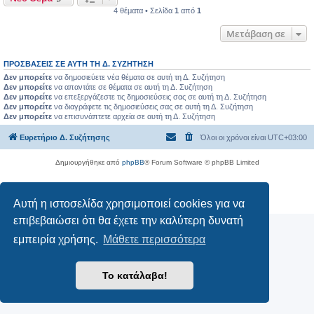
4 θέματα • Σελίδα
1
από
1
Μετάβαση σε
ΠΡΟΣΒΆΣΕΙΣ ΣΕ ΑΥΤΉ ΤΗ Δ. ΣΥΖΉΤΗΣΗ
Δεν μπορείτε
να δημοσιεύετε νέα θέματα σε αυτή τη Δ. Συζήτηση
Δεν μπορείτε
να απαντάτε σε θέματα σε αυτή τη Δ. Συζήτηση
Δεν μπορείτε
να επεξεργάζεστε τις δημοσιεύσεις σας σε αυτή τη Δ. Συζήτηση
Δεν μπορείτε
να διαγράφετε τις δημοσιεύσεις σας σε αυτή τη Δ. Συζήτηση
Δεν μπορείτε
να επισυνάπτετε αρχεία σε αυτή τη Δ. Συζήτηση
Ευρετήριο Δ. Συζήτησης
Όλοι οι χρόνοι είναι
UTC+03:00
Δημιουργήθηκε από
phpBB
® Forum Software © phpBB Limited
Ελληνική μετάφραση από το
phpbbgr.com
Απόρρητο
|
Όροι
Αυτή η ιστοσελίδα χρησιμοποιεί cookies για να
επιβεβαιώσει ότι θα έχετε την καλύτερη δυνατή
εμπειρία χρήσης.
Μάθετε περισσότερα
Το κατάλαβα!