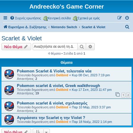
Andreecko's Game Corner
Συχνές ερωτήσεις
Κεντρική σελίδα
Σχετικά με εμάς
Α
Ευρετήριο Δ. Συζήτησης
Nintendo Switch
Scarlet & Violet
ν
Scarlet & Violet
α
Αναζήτηση
Ειδική αναζήτηση
Νέο Θέμα
ζ
4 θέματα • Σελίδα
1
από
1
ή
Θέματα
τ
η
Pokemon Scarlet & Violet, τελευταία νέα
Τελευταία δημοσίευση από
Delibird
«
Κυρ 08 Οκτ, 2023 7:19 pm
σ
Απαντήσεις:
2
η
Pokemon scarlet & violet, Greek walkthrough
Τελευταία δημοσίευση από
Delibird
«
Κυρ 17 Σεπ, 2023 11:47 pm
Απαντήσεις:
19
1
2
Pokemon scarlet & violet, σχολιασμός
Τελευταία δημοσίευση από
Delibird
«
Παρ 10 Μαρ, 2023 3:37 pm
Απαντήσεις:
2
Αγοράσατε την Scarlet η την Violet ?
Τελευταία δημοσίευση από
Delibird
«
Παρ 18 Νοέμ, 2022 1:14 pm
Νέο Θέμα