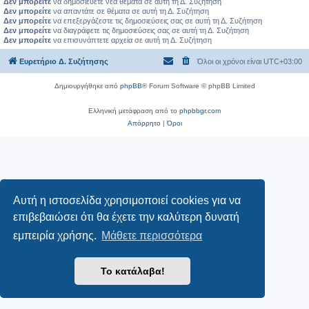
Δεν μπορείτε
να δημοσιεύετε νέα θέματα σε αυτή τη Δ. Συζήτηση
Δεν μπορείτε
να απαντάτε σε θέματα σε αυτή τη Δ. Συζήτηση
Δεν μπορείτε
να επεξεργάζεστε τις δημοσιεύσεις σας σε αυτή τη Δ. Συζήτηση
Δεν μπορείτε
να διαγράφετε τις δημοσιεύσεις σας σε αυτή τη Δ. Συζήτηση
Δεν μπορείτε
να επισυνάπτετε αρχεία σε αυτή τη Δ. Συζήτηση
Ευρετήριο Δ. Συζήτησης
Όλοι οι χρόνοι είναι
UTC+03:00
Δημιουργήθηκε από
phpBB
® Forum Software © phpBB Limited
Ελληνική μετάφραση από το
phpbbgr.com
Απόρρητο
|
Όροι
Αυτή η ιστοσελίδα χρησιμοποιεί cookies για να
επιβεβαιώσει ότι θα έχετε την καλύτερη δυνατή
εμπειρία χρήσης.
Μάθετε περισσότερα
Το κατάλαβα!