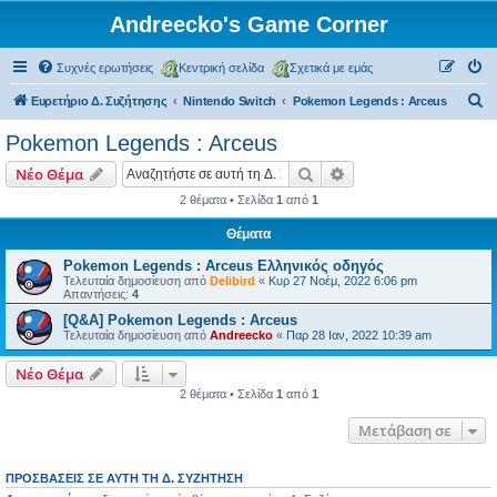
Andreecko's Game Corner
Συχνές ερωτήσεις
Κεντρική σελίδα
Σχετικά με εμάς
Α
Ευρετήριο Δ. Συζήτησης
Nintendo Switch
Pokemon Legends : Arceus
ν
Pokemon Legends : Arceus
α
Αναζήτηση
Ειδική αναζήτηση
Νέο Θέμα
ζ
2 θέματα • Σελίδα
1
από
1
ή
Θέματα
τ
η
Pokemon Legends : Arceus Ελληνικός οδηγός
Τελευταία δημοσίευση από
Delibird
«
Κυρ 27 Νοέμ, 2022 6:06 pm
σ
Απαντήσεις:
4
η
[Q&A] Pokemon Legends : Arceus
Τελευταία δημοσίευση από
Andreecko
«
Παρ 28 Ιαν, 2022 10:39 am
Νέο Θέμα
2 θέματα • Σελίδα
1
από
1
Μετάβαση σε
ΠΡΟΣΒΆΣΕΙΣ ΣΕ ΑΥΤΉ ΤΗ Δ. ΣΥΖΉΤΗΣΗ