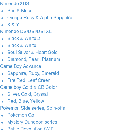
Nintendo 3DS
↳ Sun & Moon
↳ Omega Ruby & Alpha Sapphire
↳ X & Y
Nintendo DS/DSI/DSI XL
↳ Black & White 2
↳ Black & White
↳ Soul Silver & Heart Gold
↳ Diamond, Pearl, Platinum
Game Boy Advance
↳ Sapphire, Ruby, Emerald
↳ Fire Red, Leaf Green
Game boy Gold & GB Color
↳ Silver, Gold, Crystal
↳ Red, Blue, Yellow
Pokemon Side series, Spin-offs
↳ Pokemon Go
↳ Mystery Dungeon series
↳ Battle Revolution (Wii)