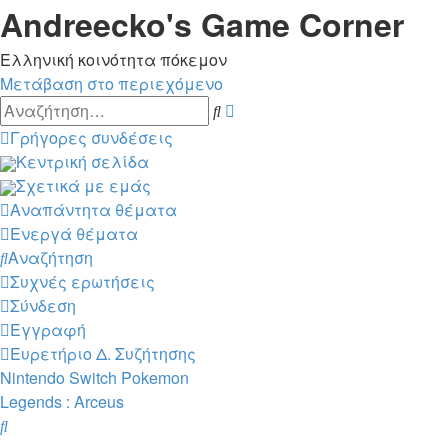
Andreecko's Game Corner
Ελληνική κοινότητα πόκεμον
Μετάβαση στο περιεχόμενο
Ειδική
Αναζήτηση
αναζήτηση
Γρήγορες συνδέσεις
Κεντρική σελίδα
Σχετικά με εμάς
Αναπάντητα θέματα
Ενεργά θέματα
Αναζήτηση
Συχνές ερωτήσεις
Σύνδεση
Εγγραφή
Ευρετήριο Δ. Συζήτησης
Nintendo Switch
Pokemon
Legends : Arceus
Αναζήτηση