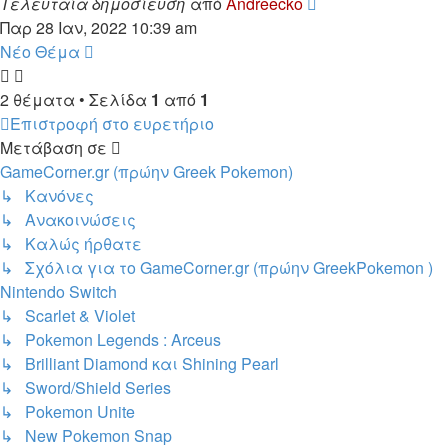
Τελευταία δημοσίευση
από
Andreecko
Παρ 28 Ιαν, 2022 10:39 am
Νέο Θέμα
2 θέματα • Σελίδα
1
από
1
Επιστροφή στο ευρετήριο
Μετάβαση σε
GameCorner.gr (πρώην Greek Pokemon)
↳ Κανόνες
↳ Ανακοινώσεις
↳ Kαλώς ήρθατε
↳ Σχόλια για το GameCorner.gr (πρώην GreekPokemon )
Nintendo Switch
↳ Scarlet & Violet
↳ Pokemon Legends : Arceus
↳ Brilliant Diamond και Shining Pearl
↳ Sword/Shield Series
↳ Pokemon Unite
↳ New Pokemon Snap