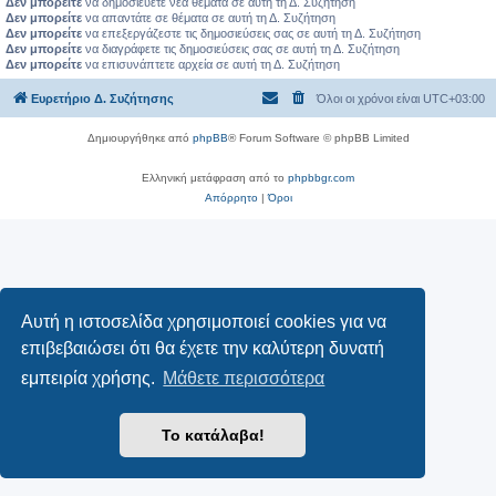
Δεν μπορείτε
να δημοσιεύετε νέα θέματα σε αυτή τη Δ. Συζήτηση
Δεν μπορείτε
να απαντάτε σε θέματα σε αυτή τη Δ. Συζήτηση
Δεν μπορείτε
να επεξεργάζεστε τις δημοσιεύσεις σας σε αυτή τη Δ. Συζήτηση
Δεν μπορείτε
να διαγράφετε τις δημοσιεύσεις σας σε αυτή τη Δ. Συζήτηση
Δεν μπορείτε
να επισυνάπτετε αρχεία σε αυτή τη Δ. Συζήτηση
Ευρετήριο Δ. Συζήτησης
Όλοι οι χρόνοι είναι
UTC+03:00
Δημιουργήθηκε από
phpBB
® Forum Software © phpBB Limited
Ελληνική μετάφραση από το
phpbbgr.com
Απόρρητο
|
Όροι
Αυτή η ιστοσελίδα χρησιμοποιεί cookies για να
επιβεβαιώσει ότι θα έχετε την καλύτερη δυνατή
εμπειρία χρήσης.
Μάθετε περισσότερα
Το κατάλαβα!