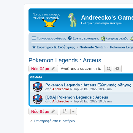
Andreecko's Game
Ελληνική κοινότητα πόκεμον
Γρήγορες συνδέσεις
Συχνές ερωτήσεις
Κεντρική σελίδα
Ευρετήριο Δ. Συζήτησης
Nintendo Switch
Pokemon Lege
Pokemon Legends : Arceus
Αναζήτηση
Ειδική
Νέο Θέμα
ΘΈΜΑΤΑ
Pokemon Legends : Arceus Ελληνικός οδηγός
από
Andreecko
»
Παρ 28 Ιαν, 2022 10:42 am
[Q&A] Pokemon Legends : Arceus
από
Andreecko
»
Παρ 28 Ιαν, 2022 10:39 am
Νέο Θέμα
Επιστροφή στο ευρετήριο