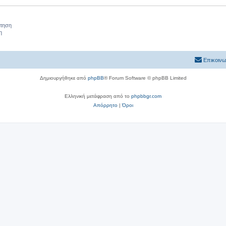
ήτηση
η
Επικοινω
Δημιουργήθηκε από
phpBB
® Forum Software © phpBB Limited
Ελληνική μετάφραση από το
phpbbgr.com
Απόρρητο
|
Όροι