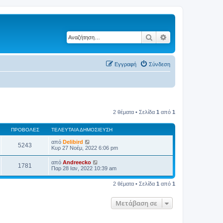
Αναζήτηση
Ειδική αναζήτηση
Εγγραφή
Σύνδεση
2 θέματα • Σελίδα
1
από
1
ΠΡΟΒΟΛΈΣ
ΤΕΛΕΥΤΑΊΑ ΔΗΜΟΣΊΕΥΣΗ
από
Delibird
5243
Κυρ 27 Νοέμ, 2022 6:06 pm
από
Andreecko
1781
Παρ 28 Ιαν, 2022 10:39 am
2 θέματα • Σελίδα
1
από
1
Μετάβαση σε