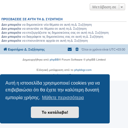
Μετάβαση σε
ΠΡΟΣΒΆΣΕΙΣ ΣΕ ΑΥΤΉ ΤΗ Δ. ΣΥΖΉΤΗΣΗ
Δεν μπορείτε
να δημοσιεύετε νέα θέματα σε αυτή τη Δ. Συζήτηση
Δεν μπορείτε
να απαντάτε σε θέματα σε αυτή τη Δ. Συζήτηση
Δεν μπορείτε
να επεξεργάζεστε τις δημοσιεύσεις σας σε αυτή τη Δ. Συζήτηση
Δεν μπορείτε
να διαγράφετε τις δημοσιεύσεις σας σε αυτή τη Δ. Συζήτηση
Δεν μπορείτε
να επισυνάπτετε αρχεία σε αυτή τη Δ. Συζήτηση
Ευρετήριο Δ. Συζήτησης
Όλοι οι χρόνοι είναι
UTC+03:00
Δημιουργήθηκε από
phpBB
® Forum Software © phpBB Limited
Ελληνική μετάφραση από το
phpbbgr.com
Απόρρητο
|
Όροι
Αυτή η ιστοσελίδα χρησιμοποιεί cookies για να
επιβεβαιώσει ότι θα έχετε την καλύτερη δυνατή
εμπειρία χρήσης.
Μάθετε περισσότερα
Το κατάλαβα!