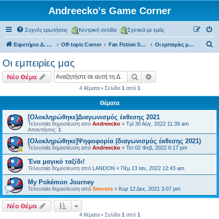
Andreecko's Game Corner
Συχνές ερωτήσεις
Κεντρική σελίδα
Σχετικά με εμάς
Α
Ευρετήριο Δ. Συζήτησης
Off-topic Corner
Fan Fiction Section
Οι εμπειρίες μας
ν
Οι εμπειρίες μας
α
Αναζήτηση
Ειδική αναζήτηση
Νέο Θέμα
ζ
4 θέματα • Σελίδα
1
από
1
ή
Θέματα
τ
η
[Ολοκληρώθηκε]Διαγωνισμός έκθεσης 2021
Τελευταία δημοσίευση από
Andreecko
«
Τρί 30 Αύγ, 2022 11:39 am
σ
Απαντήσεις:
1
η
[Ολοκληρώθηκε]Ψηφοφορία (διαγωνισμός έκθεσης 2021)
Τελευταία δημοσίευση από
Andreecko
«
Τετ 02 Φεβ, 2022 6:17 pm
Ένα μαγικό ταξίδι!
Τελευταία δημοσίευση από
LANDON
«
Πέμ 13 Ιαν, 2022 12:43 am
My Pokémon Journey
Τελευταία δημοσίευση από
Smoses
«
Κυρ 12 Δεκ, 2021 3:07 pm
Νέο Θέμα
4 θέματα • Σελίδα
1
από
1