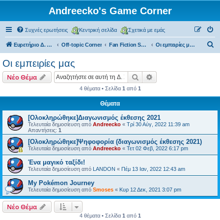
Andreecko's Game Corner
Συχνές ερωτήσεις
Κεντρική σελίδα
Σχετικά με εμάς
Α
Ευρετήριο Δ. Συζήτησης
Off-topic Corner
Fan Fiction Section
Οι εμπειρίες μας
ν
Οι εμπειρίες μας
α
Αναζήτηση
Ειδική αναζήτηση
Νέο Θέμα
ζ
4 θέματα • Σελίδα
1
από
1
ή
Θέματα
τ
η
[Ολοκληρώθηκε]Διαγωνισμός έκθεσης 2021
Τελευταία δημοσίευση από
Andreecko
«
Τρί 30 Αύγ, 2022 11:39 am
σ
Απαντήσεις:
1
η
[Ολοκληρώθηκε]Ψηφοφορία (διαγωνισμός έκθεσης 2021)
Τελευταία δημοσίευση από
Andreecko
«
Τετ 02 Φεβ, 2022 6:17 pm
Ένα μαγικό ταξίδι!
Τελευταία δημοσίευση από
LANDON
«
Πέμ 13 Ιαν, 2022 12:43 am
My Pokémon Journey
Τελευταία δημοσίευση από
Smoses
«
Κυρ 12 Δεκ, 2021 3:07 pm
Νέο Θέμα
4 θέματα • Σελίδα
1
από
1