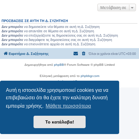
Μετάβαση σε
ΠΡΟΣΒΆΣΕΙΣ ΣΕ ΑΥΤΉ ΤΗ Δ. ΣΥΖΉΤΗΣΗ
Δεν μπορείτε
να δημοσιεύετε νέα θέματα σε αυτή τη Δ. Συζήτηση
Δεν μπορείτε
να απαντάτε σε θέματα σε αυτή τη Δ. Συζήτηση
Δεν μπορείτε
να επεξεργάζεστε τις δημοσιεύσεις σας σε αυτή τη Δ. Συζήτηση
Δεν μπορείτε
να διαγράφετε τις δημοσιεύσεις σας σε αυτή τη Δ. Συζήτηση
Δεν μπορείτε
να επισυνάπτετε αρχεία σε αυτή τη Δ. Συζήτηση
Ευρετήριο Δ. Συζήτησης
Όλοι οι χρόνοι είναι
UTC+03:00
Δημιουργήθηκε από
phpBB
® Forum Software © phpBB Limited
Ελληνική μετάφραση από το
phpbbgr.com
Απόρρητο
|
Όροι
Αυτή η ιστοσελίδα χρησιμοποιεί cookies για να
επιβεβαιώσει ότι θα έχετε την καλύτερη δυνατή
εμπειρία χρήσης.
Μάθετε περισσότερα
Το κατάλαβα!