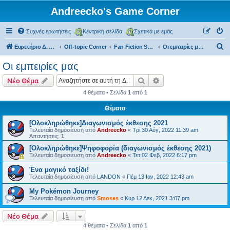
Andreecko's Game Corner
Συχνές ερωτήσεις
Κεντρική σελίδα
Σχετικά με εμάς
Α
Ευρετήριο Δ. Συζήτησης
Off-topic Corner
Fan Fiction Section
Οι εμπειρίες μας
ν
Οι εμπειρίες μας
α
Αναζήτηση
Ειδική αναζήτηση
Νέο Θέμα
ζ
4 θέματα • Σελίδα
1
από
1
ή
Θέματα
τ
η
[Ολοκληρώθηκε]Διαγωνισμός έκθεσης 2021
Τελευταία δημοσίευση από
Andreecko
«
Τρί 30 Αύγ, 2022 11:39 am
σ
Απαντήσεις:
1
η
[Ολοκληρώθηκε]Ψηφοφορία (διαγωνισμός έκθεσης 2021)
Τελευταία δημοσίευση από
Andreecko
«
Τετ 02 Φεβ, 2022 6:17 pm
Ένα μαγικό ταξίδι!
Τελευταία δημοσίευση από
LANDON
«
Πέμ 13 Ιαν, 2022 12:43 am
My Pokémon Journey
Τελευταία δημοσίευση από
Smoses
«
Κυρ 12 Δεκ, 2021 3:07 pm
Νέο Θέμα
4 θέματα • Σελίδα
1
από
1