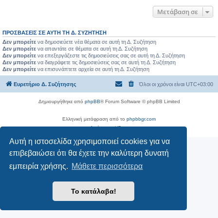
Μετάβαση σε
ΠΡΟΣΒΆΣΕΙΣ ΣΕ ΑΥΤΉ ΤΗ Δ. ΣΥΖΉΤΗΣΗ
Δεν μπορείτε
να δημοσιεύετε νέα θέματα σε αυτή τη Δ. Συζήτηση
Δεν μπορείτε
να απαντάτε σε θέματα σε αυτή τη Δ. Συζήτηση
Δεν μπορείτε
να επεξεργάζεστε τις δημοσιεύσεις σας σε αυτή τη Δ. Συζήτηση
Δεν μπορείτε
να διαγράφετε τις δημοσιεύσεις σας σε αυτή τη Δ. Συζήτηση
Δεν μπορείτε
να επισυνάπτετε αρχεία σε αυτή τη Δ. Συζήτηση
Ευρετήριο Δ. Συζήτησης
Όλοι οι χρόνοι είναι
UTC+03:00
Δημιουργήθηκε από
phpBB
® Forum Software © phpBB Limited
Ελληνική μετάφραση από το
phpbbgr.com
Απόρρητο
|
Όροι
Αυτή η ιστοσελίδα χρησιμοποιεί cookies για να
επιβεβαιώσει ότι θα έχετε την καλύτερη δυνατή
εμπειρία χρήσης.
Μάθετε περισσότερα
Το κατάλαβα!