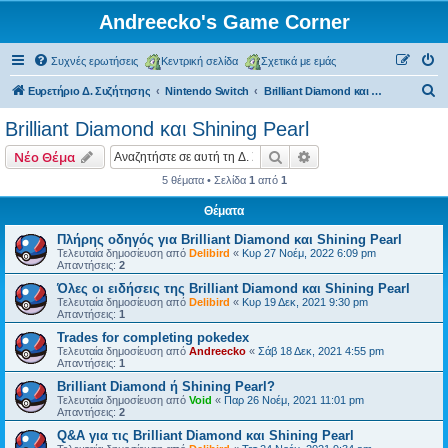
Andreecko's Game Corner
Συχνές ερωτήσεις
Κεντρική σελίδα
Σχετικά με εμάς
Α
Ευρετήριο Δ. Συζήτησης
Nintendo Switch
Brilliant Diamond και Shining Pearl
ν
Brilliant Diamond και Shining Pearl
α
Αναζήτηση
Ειδική αναζήτηση
Νέο Θέμα
ζ
5 θέματα • Σελίδα
1
από
1
ή
Θέματα
τ
η
Πλήρης οδηγός για Brilliant Diamond και Shining Pearl
Τελευταία δημοσίευση από
Delibird
«
Κυρ 27 Νοέμ, 2022 6:09 pm
σ
Απαντήσεις:
2
η
Όλες οι ειδήσεις της Brilliant Diamond και Shining Pearl
Τελευταία δημοσίευση από
Delibird
«
Κυρ 19 Δεκ, 2021 9:30 pm
Απαντήσεις:
1
Trades for completing pokedex
Τελευταία δημοσίευση από
Andreecko
«
Σάβ 18 Δεκ, 2021 4:55 pm
Απαντήσεις:
1
Brilliant Diamond ή Shining Pearl?
Τελευταία δημοσίευση από
Void
«
Παρ 26 Νοέμ, 2021 11:01 pm
Απαντήσεις:
2
Q&A για τις Brilliant Diamond και Shining Pearl