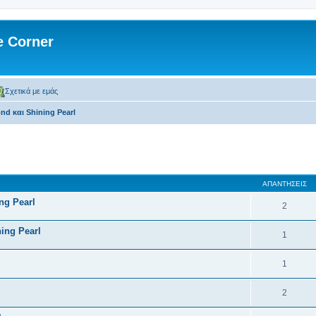
 Corner
Σχετικά με εμάς
ond και Shining Pearl
 αναζήτηση
ΑΠΑΝΤΉΣΕΙΣ
ng Pearl
2
ning Pearl
1
1
2