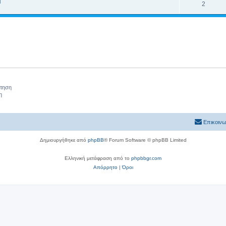
l
2
ήτηση
η
Επικοινω
Δημιουργήθηκε από
phpBB
® Forum Software © phpBB Limited
Ελληνική μετάφραση από το
phpbbgr.com
Απόρρητο
|
Όροι