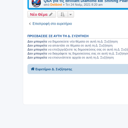
Q&A για τις Brilliant Diamond και Shining Pear
από
Delibird
»
Τετ 24 Νοέμ, 2021 8:20 am
Νέο Θέμα
Επιστροφή στο ευρετήριο
ΠΡΟΣΒΆΣΕΙΣ ΣΕ ΑΥΤΉ ΤΗ Δ. ΣΥΖΉΤΗΣΗ
Δεν μπορείτε
να δημοσιεύετε νέα θέματα σε αυτή τη Δ. Συζήτηση
Δεν μπορείτε
να απαντάτε σε θέματα σε αυτή τη Δ. Συζήτηση
Δεν μπορείτε
να επεξεργάζεστε τις δημοσιεύσεις σας σε αυτή τη Δ. Συζ
Δεν μπορείτε
να διαγράφετε τις δημοσιεύσεις σας σε αυτή τη Δ. Συζήτησ
Δεν μπορείτε
να επισυνάπτετε αρχεία σε αυτή τη Δ. Συζήτηση
Ευρετήριο Δ. Συζήτησης