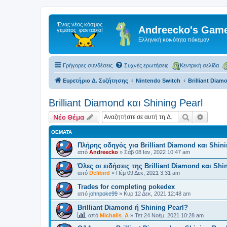
Andreecko's Game
Ελληνική κοινότητα πόκεμον
Γρήγορες συνδέσεις
Συχνές ερωτήσεις
Κεντρική σελίδα
Ευρετήριο Δ. Συζήτησης
Nintendo Switch
Brilliant Diam
Brilliant Diamond και Shining Pearl
Αναζήτηση
Ειδική
Νέο Θέμα
ΘΈΜΑΤΑ
Πλήρης οδηγός για Brilliant Diamond και Shini
από
Andreecko
»
Σάβ 08 Ιαν, 2022 10:47 am
Όλες οι ειδήσεις της Brilliant Diamond και Shi
από
Delibird
»
Πέμ 09 Δεκ, 2021 3:31 am
Trades for completing pokedex
από
johnpoke99
»
Κυρ 12 Δεκ, 2021 12:48 am
Brilliant Diamond ή Shining Pearl?
από
Michalis_A
»
Τετ 24 Νοέμ, 2021 10:28 am