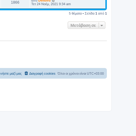
από
Delibird
1866
Τετ 24 Νοέμ, 2021 9:34 am
5 θέματα • Σελίδα
1
από
1
Μετάβαση σε
νήστε μαζί μας
Διαγραφή cookies
Όλοι οι χρόνοι είναι
UTC+03:00