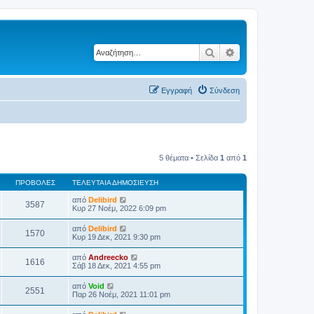
Αναζήτηση
Ειδική αναζήτηση
Εγγραφή
Σύνδεση
5 θέματα • Σελίδα
1
από
1
ΠΡΟΒΟΛΈΣ
ΤΕΛΕΥΤΑΊΑ ΔΗΜΟΣΊΕΥΣΗ
από
Delibird
3587
Κυρ 27 Νοέμ, 2022 6:09 pm
από
Delibird
1570
Κυρ 19 Δεκ, 2021 9:30 pm
από
Andreecko
1616
Σάβ 18 Δεκ, 2021 4:55 pm
από
Void
2551
Παρ 26 Νοέμ, 2021 11:01 pm