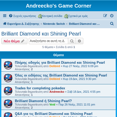
Andreecko's Game Corner
Συχνές ερωτήσεις
Κεντρική σελίδα
Σχετικά με εμάς
Α
Ευρετήριο Δ. Συζήτησης
Nintendo Switch
Brilliant Diamond και Shining Pearl
ν
Brilliant Diamond και Shining Pearl
α
Αναζήτηση
Ειδική αναζήτηση
Νέο Θέμα
ζ
5 θέματα • Σελίδα
1
από
1
ή
Θέματα
τ
η
Πλήρης οδηγός για Brilliant Diamond και Shining Pearl
Τελευταία δημοσίευση από
Delibird
«
Κυρ 27 Νοέμ, 2022 6:09 pm
σ
Απαντήσεις:
2
η
Όλες οι ειδήσεις της Brilliant Diamond και Shining Pearl
Τελευταία δημοσίευση από
Delibird
«
Κυρ 19 Δεκ, 2021 9:30 pm
Απαντήσεις:
1
Trades for completing pokedex
Τελευταία δημοσίευση από
Andreecko
«
Σάβ 18 Δεκ, 2021 4:55 pm
Απαντήσεις:
1
Brilliant Diamond ή Shining Pearl?
Τελευταία δημοσίευση από
Void
«
Παρ 26 Νοέμ, 2021 11:01 pm
Απαντήσεις:
2
Q&A για τις Brilliant Diamond και Shining Pearl