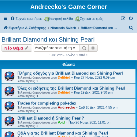
Andreecko's Game Corner
Συχνές ερωτήσεις
Κεντρική σελίδα
Σχετικά με εμάς
Α
Ευρετήριο Δ. Συζήτησης
Nintendo Switch
Brilliant Diamond και Shining Pearl
ν
Brilliant Diamond και Shining Pearl
α
Αναζήτηση
Ειδική αναζήτηση
Νέο Θέμα
ζ
5 θέματα • Σελίδα
1
από
1
ή
Θέματα
τ
η
Πλήρης οδηγός για Brilliant Diamond και Shining Pearl
Τελευταία δημοσίευση από
Delibird
«
Κυρ 27 Νοέμ, 2022 6:09 pm
σ
Απαντήσεις:
2
η
Όλες οι ειδήσεις της Brilliant Diamond και Shining Pearl
Τελευταία δημοσίευση από
Delibird
«
Κυρ 19 Δεκ, 2021 9:30 pm
Απαντήσεις:
1
Trades for completing pokedex
Τελευταία δημοσίευση από
Andreecko
«
Σάβ 18 Δεκ, 2021 4:55 pm
Απαντήσεις:
1
Brilliant Diamond ή Shining Pearl?
Τελευταία δημοσίευση από
Void
«
Παρ 26 Νοέμ, 2021 11:01 pm
Απαντήσεις:
2
Q&A για τις Brilliant Diamond και Shining Pearl