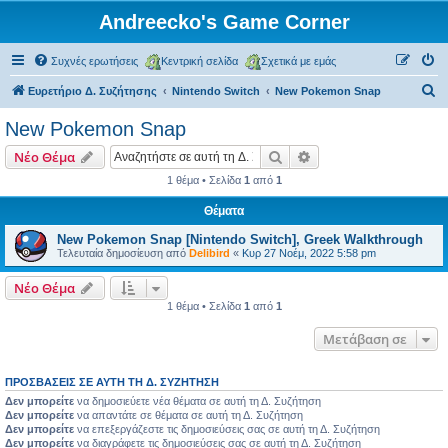
Andreecko's Game Corner
Συχνές ερωτήσεις
Κεντρική σελίδα
Σχετικά με εμάς
Α
Ευρετήριο Δ. Συζήτησης
Nintendo Switch
New Pokemon Snap
ν
New Pokemon Snap
α
Αναζήτηση
Ειδική αναζήτηση
Νέο Θέμα
ζ
1 θέμα • Σελίδα
1
από
1
ή
Θέματα
τ
η
New Pokemon Snap [Nintendo Switch], Greek Walkthrough
Τελευταία δημοσίευση από
Delibird
«
Κυρ 27 Νοέμ, 2022 5:58 pm
σ
η
Νέο Θέμα
1 θέμα • Σελίδα
1
από
1
Μετάβαση σε
ΠΡΟΣΒΆΣΕΙΣ ΣΕ ΑΥΤΉ ΤΗ Δ. ΣΥΖΉΤΗΣΗ
Δεν μπορείτε
να δημοσιεύετε νέα θέματα σε αυτή τη Δ. Συζήτηση
Δεν μπορείτε
να απαντάτε σε θέματα σε αυτή τη Δ. Συζήτηση
Δεν μπορείτε
να επεξεργάζεστε τις δημοσιεύσεις σας σε αυτή τη Δ. Συζήτηση
Δεν μπορείτε
να διαγράφετε τις δημοσιεύσεις σας σε αυτή τη Δ. Συζήτηση