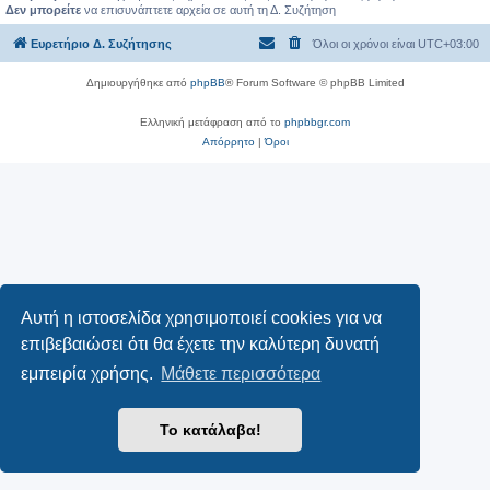
Δεν μπορείτε
να επισυνάπτετε αρχεία σε αυτή τη Δ. Συζήτηση
Ευρετήριο Δ. Συζήτησης
Όλοι οι χρόνοι είναι
UTC+03:00
Δημιουργήθηκε από
phpBB
® Forum Software © phpBB Limited
Ελληνική μετάφραση από το
phpbbgr.com
Απόρρητο
|
Όροι
Αυτή η ιστοσελίδα χρησιμοποιεί cookies για να
επιβεβαιώσει ότι θα έχετε την καλύτερη δυνατή
εμπειρία χρήσης.
Μάθετε περισσότερα
Το κατάλαβα!