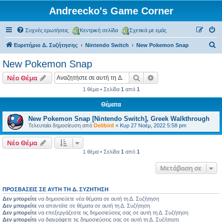
Andreecko's Game Corner
Συχνές ερωτήσεις
Κεντρική σελίδα
Σχετικά με εμάς
Α
Ευρετήριο Δ. Συζήτησης
Nintendo Switch
New Pokemon Snap
ν
New Pokemon Snap
α
Αναζήτηση
Ειδική αναζήτηση
Νέο Θέμα
ζ
1 θέμα • Σελίδα
1
από
1
ή
Θέματα
τ
η
New Pokemon Snap [Nintendo Switch], Greek Walkthrough
Τελευταία δημοσίευση από
Delibird
«
Κυρ 27 Νοέμ, 2022 5:58 pm
σ
η
Νέο Θέμα
1 θέμα • Σελίδα
1
από
1
Μετάβαση σε
ΠΡΟΣΒΆΣΕΙΣ ΣΕ ΑΥΤΉ ΤΗ Δ. ΣΥΖΉΤΗΣΗ
Δεν μπορείτε
να δημοσιεύετε νέα θέματα σε αυτή τη Δ. Συζήτηση
Δεν μπορείτε
να απαντάτε σε θέματα σε αυτή τη Δ. Συζήτηση
Δεν μπορείτε
να επεξεργάζεστε τις δημοσιεύσεις σας σε αυτή τη Δ. Συζήτηση
Δεν μπορείτε
να διαγράφετε τις δημοσιεύσεις σας σε αυτή τη Δ. Συζήτηση