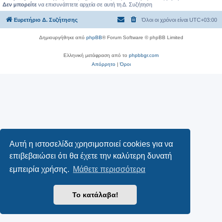
Δεν μπορείτε
να επισυνάπτετε αρχεία σε αυτή τη Δ. Συζήτηση
Ευρετήριο Δ. Συζήτησης
Όλοι οι χρόνοι είναι
UTC+03:00
Δημιουργήθηκε από
phpBB
® Forum Software © phpBB Limited
Ελληνική μετάφραση από το
phpbbgr.com
Απόρρητο
|
Όροι
Αυτή η ιστοσελίδα χρησιμοποιεί cookies για να
επιβεβαιώσει ότι θα έχετε την καλύτερη δυνατή
εμπειρία χρήσης.
Μάθετε περισσότερα
Το κατάλαβα!