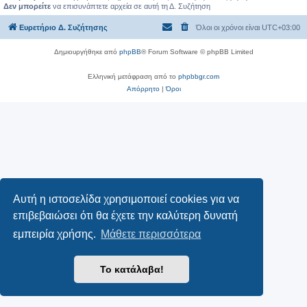
Δεν μπορείτε
να επισυνάπτετε αρχεία σε αυτή τη Δ. Συζήτηση
Ευρετήριο Δ. Συζήτησης
Όλοι οι χρόνοι είναι
UTC+03:00
Δημιουργήθηκε από
phpBB
® Forum Software © phpBB Limited
Ελληνική μετάφραση από το
phpbbgr.com
Απόρρητο
|
Όροι
Αυτή η ιστοσελίδα χρησιμοποιεί cookies για να
επιβεβαιώσει ότι θα έχετε την καλύτερη δυνατή
εμπειρία χρήσης.
Μάθετε περισσότερα
Το κατάλαβα!