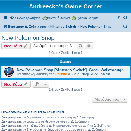
Andreecko's Game Corner
Συχνές ερωτήσεις
Κεντρική σελίδα
Σχετικά με εμάς
Α
Ευρετήριο Δ. Συζήτησης
Nintendo Switch
New Pokemon Snap
ν
New Pokemon Snap
α
Αναζήτηση
Ειδική αναζήτηση
Νέο Θέμα
ζ
1 θέμα • Σελίδα
1
από
1
ή
Θέματα
τ
η
New Pokemon Snap [Nintendo Switch], Greek Walkthrough
Τελευταία δημοσίευση από
Delibird
«
Κυρ 27 Νοέμ, 2022 5:58 pm
σ
η
Νέο Θέμα
1 θέμα • Σελίδα
1
από
1
Μετάβαση σε
ΠΡΟΣΒΆΣΕΙΣ ΣΕ ΑΥΤΉ ΤΗ Δ. ΣΥΖΉΤΗΣΗ
Δεν μπορείτε
να δημοσιεύετε νέα θέματα σε αυτή τη Δ. Συζήτηση
Δεν μπορείτε
να απαντάτε σε θέματα σε αυτή τη Δ. Συζήτηση
Δεν μπορείτε
να επεξεργάζεστε τις δημοσιεύσεις σας σε αυτή τη Δ. Συζήτηση
Δεν μπορείτε
να διαγράφετε τις δημοσιεύσεις σας σε αυτή τη Δ. Συζήτηση