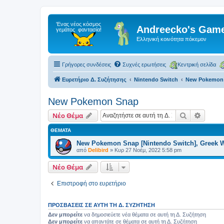
Andreecko's Game
Ελληνική κοινότητα πόκεμον
Γρήγορες συνδέσεις
Συχνές ερωτήσεις
Κεντρική σελίδα
Ευρετήριο Δ. Συζήτησης
Nintendo Switch
New Pokemon
New Pokemon Snap
Αναζήτηση
Ειδική
Νέο Θέμα
ΘΈΜΑΤΑ
New Pokemon Snap [Nintendo Switch], Greek 
από
Delibird
»
Κυρ 27 Νοέμ, 2022 5:58 pm
Νέο Θέμα
Επιστροφή στο ευρετήριο
ΠΡΟΣΒΆΣΕΙΣ ΣΕ ΑΥΤΉ ΤΗ Δ. ΣΥΖΉΤΗΣΗ
Δεν μπορείτε
να δημοσιεύετε νέα θέματα σε αυτή τη Δ. Συζήτηση
Δεν μπορείτε
να απαντάτε σε θέματα σε αυτή τη Δ. Συζήτηση