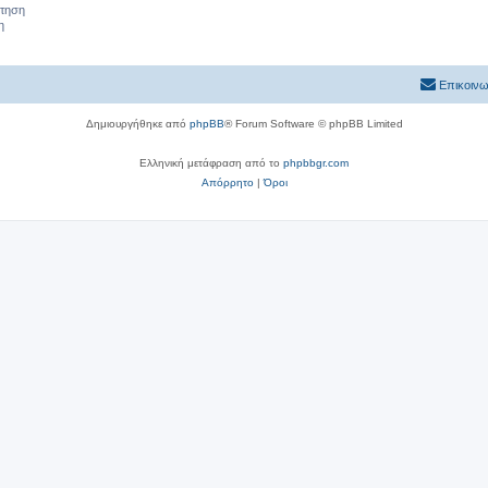
ήτηση
η
Επικοινω
Δημιουργήθηκε από
phpBB
® Forum Software © phpBB Limited
Ελληνική μετάφραση από το
phpbbgr.com
Απόρρητο
|
Όροι