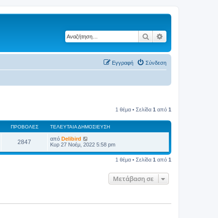
Αναζήτηση
Ειδική αναζήτηση
Εγγραφή
Σύνδεση
1 θέμα • Σελίδα
1
από
1
ΠΡΟΒΟΛΈΣ
ΤΕΛΕΥΤΑΊΑ ΔΗΜΟΣΊΕΥΣΗ
από
Delibird
2847
Κυρ 27 Νοέμ, 2022 5:58 pm
1 θέμα • Σελίδα
1
από
1
Μετάβαση σε