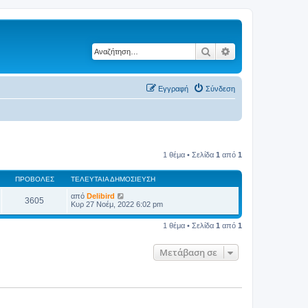
Αναζήτηση
Ειδική αναζήτηση
Εγγραφή
Σύνδεση
1 θέμα • Σελίδα
1
από
1
ΠΡΟΒΟΛΈΣ
ΤΕΛΕΥΤΑΊΑ ΔΗΜΟΣΊΕΥΣΗ
από
Delibird
3605
Κυρ 27 Νοέμ, 2022 6:02 pm
1 θέμα • Σελίδα
1
από
1
Μετάβαση σε