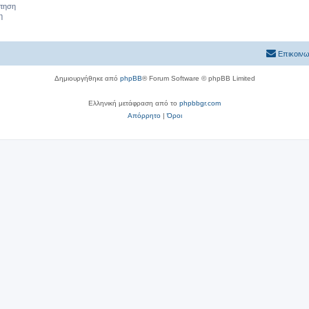
ήτηση
η
Επικοινω
Δημιουργήθηκε από
phpBB
® Forum Software © phpBB Limited
Ελληνική μετάφραση από το
phpbbgr.com
Απόρρητο
|
Όροι