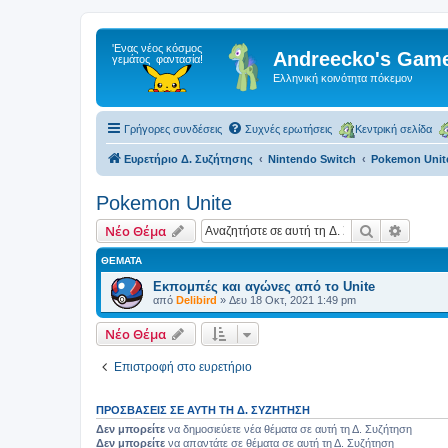
Andreecko's Game
Ελληνική κοινότητα πόκεμον
Γρήγορες συνδέσεις
Συχνές ερωτήσεις
Κεντρική σελίδα
Ευρετήριο Δ. Συζήτησης
Nintendo Switch
Pokemon Unit
Pokemon Unite
Αναζήτηση
Ειδική
Νέο Θέμα
ΘΈΜΑΤΑ
Εκπομπές και αγώνες από το Unite
από
Delibird
»
Δευ 18 Οκτ, 2021 1:49 pm
Νέο Θέμα
Επιστροφή στο ευρετήριο
ΠΡΟΣΒΆΣΕΙΣ ΣΕ ΑΥΤΉ ΤΗ Δ. ΣΥΖΉΤΗΣΗ
Δεν μπορείτε
να δημοσιεύετε νέα θέματα σε αυτή τη Δ. Συζήτηση
Δεν μπορείτε
να απαντάτε σε θέματα σε αυτή τη Δ. Συζήτηση