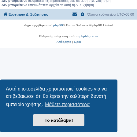
Δεν μπορείτε
να διαγράφετε τις δημοσιεύσεις σας σε αυτή τη Δ. Συζήτηση
Δεν μπορείτε
να επισυνάπτετε αρχεία σε αυτή τη Δ. Συζήτηση
Ευρετήριο Δ. Συζήτησης
Όλοι οι χρόνοι είναι
UTC+03:00
Δημιουργήθηκε από
phpBB
® Forum Software © phpBB Limited
Ελληνική μετάφραση από το
phpbbgr.com
Απόρρητο
|
Όροι
Αυτή η ιστοσελίδα χρησιμοποιεί cookies για να
επιβεβαιώσει ότι θα έχετε την καλύτερη δυνατή
εμπειρία χρήσης.
Μάθετε περισσότερα
Το κατάλαβα!