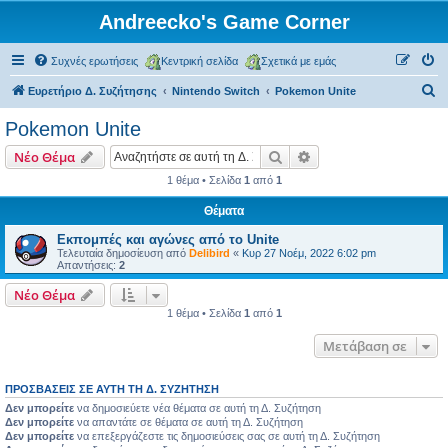
Andreecko's Game Corner
Συχνές ερωτήσεις
Κεντρική σελίδα
Σχετικά με εμάς
Α
Ευρετήριο Δ. Συζήτησης
Nintendo Switch
Pokemon Unite
ν
Pokemon Unite
α
Αναζήτηση
Ειδική αναζήτηση
Νέο Θέμα
ζ
1 θέμα • Σελίδα
1
από
1
ή
Θέματα
τ
η
Εκπομπές και αγώνες από το Unite
Τελευταία δημοσίευση από
Delibird
«
Κυρ 27 Νοέμ, 2022 6:02 pm
σ
Απαντήσεις:
2
η
Νέο Θέμα
1 θέμα • Σελίδα
1
από
1
Μετάβαση σε
ΠΡΟΣΒΆΣΕΙΣ ΣΕ ΑΥΤΉ ΤΗ Δ. ΣΥΖΉΤΗΣΗ
Δεν μπορείτε
να δημοσιεύετε νέα θέματα σε αυτή τη Δ. Συζήτηση
Δεν μπορείτε
να απαντάτε σε θέματα σε αυτή τη Δ. Συζήτηση
Δεν μπορείτε
να επεξεργάζεστε τις δημοσιεύσεις σας σε αυτή τη Δ. Συζήτηση