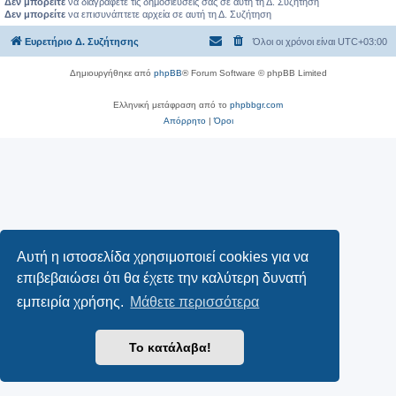
Δεν μπορείτε
να διαγράφετε τις δημοσιεύσεις σας σε αυτή τη Δ. Συζήτηση
Δεν μπορείτε
να επισυνάπτετε αρχεία σε αυτή τη Δ. Συζήτηση
Ευρετήριο Δ. Συζήτησης
Όλοι οι χρόνοι είναι
UTC+03:00
Δημιουργήθηκε από
phpBB
® Forum Software © phpBB Limited
Ελληνική μετάφραση από το
phpbbgr.com
Απόρρητο
|
Όροι
Αυτή η ιστοσελίδα χρησιμοποιεί cookies για να
επιβεβαιώσει ότι θα έχετε την καλύτερη δυνατή
εμπειρία χρήσης.
Μάθετε περισσότερα
Το κατάλαβα!