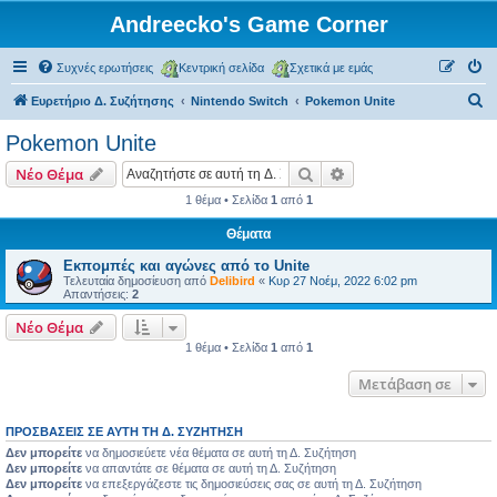
Andreecko's Game Corner
Συχνές ερωτήσεις
Κεντρική σελίδα
Σχετικά με εμάς
Α
Ευρετήριο Δ. Συζήτησης
Nintendo Switch
Pokemon Unite
ν
Pokemon Unite
α
Αναζήτηση
Ειδική αναζήτηση
Νέο Θέμα
ζ
1 θέμα • Σελίδα
1
από
1
ή
Θέματα
τ
η
Εκπομπές και αγώνες από το Unite
Τελευταία δημοσίευση από
Delibird
«
Κυρ 27 Νοέμ, 2022 6:02 pm
σ
Απαντήσεις:
2
η
Νέο Θέμα
1 θέμα • Σελίδα
1
από
1
Μετάβαση σε
ΠΡΟΣΒΆΣΕΙΣ ΣΕ ΑΥΤΉ ΤΗ Δ. ΣΥΖΉΤΗΣΗ
Δεν μπορείτε
να δημοσιεύετε νέα θέματα σε αυτή τη Δ. Συζήτηση
Δεν μπορείτε
να απαντάτε σε θέματα σε αυτή τη Δ. Συζήτηση
Δεν μπορείτε
να επεξεργάζεστε τις δημοσιεύσεις σας σε αυτή τη Δ. Συζήτηση