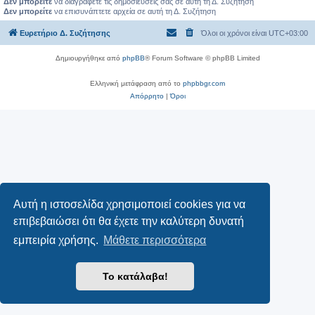
Δεν μπορείτε
να διαγράφετε τις δημοσιεύσεις σας σε αυτή τη Δ. Συζήτηση
Δεν μπορείτε
να επισυνάπτετε αρχεία σε αυτή τη Δ. Συζήτηση
Ευρετήριο Δ. Συζήτησης
Όλοι οι χρόνοι είναι
UTC+03:00
Δημιουργήθηκε από
phpBB
® Forum Software © phpBB Limited
Ελληνική μετάφραση από το
phpbbgr.com
Απόρρητο
|
Όροι
Αυτή η ιστοσελίδα χρησιμοποιεί cookies για να
επιβεβαιώσει ότι θα έχετε την καλύτερη δυνατή
εμπειρία χρήσης.
Μάθετε περισσότερα
Το κατάλαβα!