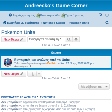
Andreecko's Game Corner
Συχνές ερωτήσεις
Κεντρική σελίδα
Σχετικά με εμάς
Α
Ευρετήριο Δ. Συζήτησης
Nintendo Switch
Pokemon Unite
ν
Pokemon Unite
α
Αναζήτηση
Ειδική αναζήτηση
Νέο Θέμα
ζ
1 θέμα • Σελίδα
1
από
1
ή
Θέματα
τ
η
Εκπομπές και αγώνες από το Unite
Τελευταία δημοσίευση από
Delibird
«
Κυρ 27 Νοέμ, 2022 6:02 pm
σ
Απαντήσεις:
2
η
Νέο Θέμα
1 θέμα • Σελίδα
1
από
1
Μετάβαση σε
ΠΡΟΣΒΆΣΕΙΣ ΣΕ ΑΥΤΉ ΤΗ Δ. ΣΥΖΉΤΗΣΗ
Δεν μπορείτε
να δημοσιεύετε νέα θέματα σε αυτή τη Δ. Συζήτηση
Δεν μπορείτε
να απαντάτε σε θέματα σε αυτή τη Δ. Συζήτηση
Δεν μπορείτε
να επεξεργάζεστε τις δημοσιεύσεις σας σε αυτή τη Δ. Συζήτηση