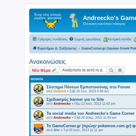
Andreecko's Game
Ελληνική κοινότητα πόκεμον
Γρήγορες συνδέσεις
Συχνές ερωτήσεις
Κεντρική σελίδα
Ευρετήριο Δ. Συζήτησης
GameCorner.gr (πρώην Greek Po
Ανακοινώσεις
Αναζήτηση
Ειδική
Νέο Θέμα
ΘΈΜΑΤΑ
Σύστημα Πόντων Εμπιστοσύνης στο Forum
από
Delibird
»
Σάβ 16 Σεπ, 2023 4:09 am
Σχεδιασμός banner για το Site
από
Andreecko
»
Πέμ 12 Ιούλ, 2012 11:42 pm
Τα social media του Andreecko's Game Corner
από
Andreecko
»
Σάβ 26 Νοέμ, 2022 11:59 am
Το GameCorner.gr (πρώην pokemon.com.gr) ψά
από
Shiv
»
Τρί 25 Ιουν, 2013 11:11 am