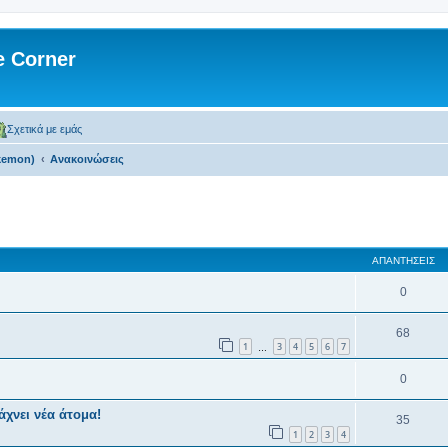
 Corner
Σχετικά με εμάς
kemon)
Ανακοινώσεις
 αναζήτηση
ΑΠΑΝΤΉΣΕΙΣ
0
68
1
3
4
5
6
7
…
0
χνει νέα άτομα!
35
1
2
3
4