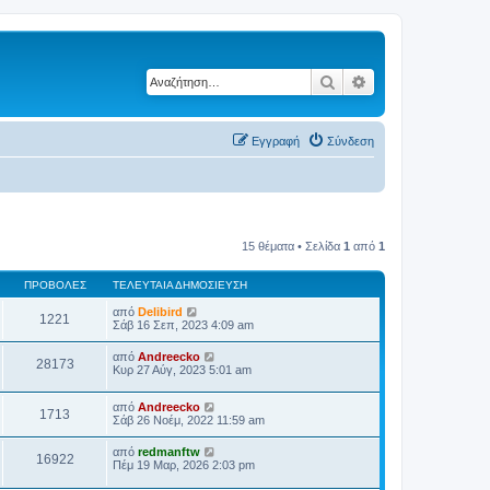
Αναζήτηση
Ειδική αναζήτηση
Εγγραφή
Σύνδεση
15 θέματα • Σελίδα
1
από
1
ΠΡΟΒΟΛΈΣ
ΤΕΛΕΥΤΑΊΑ ΔΗΜΟΣΊΕΥΣΗ
από
Delibird
1221
Σάβ 16 Σεπ, 2023 4:09 am
από
Andreecko
28173
Κυρ 27 Αύγ, 2023 5:01 am
από
Andreecko
1713
Σάβ 26 Νοέμ, 2022 11:59 am
από
redmanftw
16922
Πέμ 19 Μαρ, 2026 2:03 pm