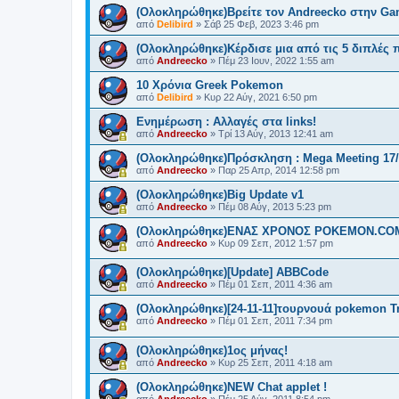
(Ολοκληρώθηκε)Βρείτε τον Andreecko στην Gam
από
Delibird
»
Σάβ 25 Φεβ, 2023 3:46 pm
(Ολοκληρώθηκε)Κέρδισε μια από τις 5 διπλές 
από
Andreecko
»
Πέμ 23 Ιουν, 2022 1:55 am
10 Χρόνια Greek Pokemon
από
Delibird
»
Κυρ 22 Αύγ, 2021 6:50 pm
Ενημέρωση : Αλλαγές στα links!
από
Andreecko
»
Τρί 13 Αύγ, 2013 12:41 am
(Ολοκληρώθηκε)Πρόσκληση : Mega Meeting 17/
από
Andreecko
»
Παρ 25 Απρ, 2014 12:58 pm
(Ολοκληρώθηκε)Big Update v1
από
Andreecko
»
Πέμ 08 Αύγ, 2013 5:23 pm
(Ολοκληρώθηκε)ΕΝΑΣ ΧΡΟΝΟΣ POKEMON.CO
από
Andreecko
»
Κυρ 09 Σεπ, 2012 1:57 pm
(Ολοκληρώθηκε)[Update] ABBCode
από
Andreecko
»
Πέμ 01 Σεπ, 2011 4:36 am
(Ολοκληρώθηκε)[24-11-11]τουρνουά pokemon Tr
από
Andreecko
»
Πέμ 01 Σεπ, 2011 7:34 pm
(Ολοκληρώθηκε)1ος μήνας!
από
Andreecko
»
Κυρ 25 Σεπ, 2011 4:18 am
(Ολοκληρώθηκε)NEW Chat applet !