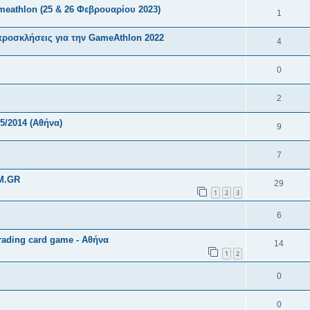
eathlon (25 & 26 Φεβρουαρίου 2023)
1
προσκλήσεις για την GameAthlon 2022
4
0
2
5/2014 (Αθήνα)
9
7
M.GR
29
1
2
3
6
ading card game - Αθήνα
14
1
2
0
0