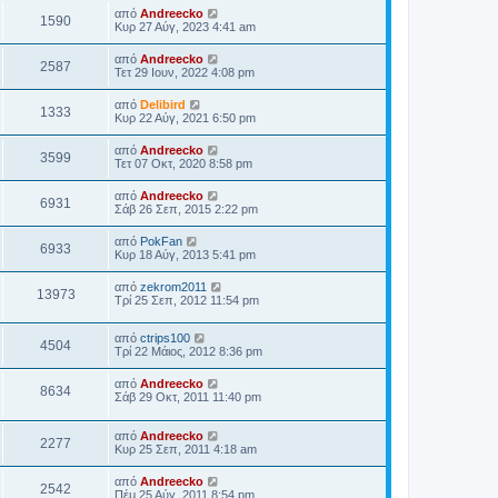
από
Andreecko
1590
Κυρ 27 Αύγ, 2023 4:41 am
από
Andreecko
2587
Τετ 29 Ιουν, 2022 4:08 pm
από
Delibird
1333
Κυρ 22 Αύγ, 2021 6:50 pm
από
Andreecko
3599
Τετ 07 Οκτ, 2020 8:58 pm
από
Andreecko
6931
Σάβ 26 Σεπ, 2015 2:22 pm
από
PokFan
6933
Κυρ 18 Αύγ, 2013 5:41 pm
από
zekrom2011
13973
Τρί 25 Σεπ, 2012 11:54 pm
από
ctrips100
4504
Τρί 22 Μάιος, 2012 8:36 pm
από
Andreecko
8634
Σάβ 29 Οκτ, 2011 11:40 pm
από
Andreecko
2277
Κυρ 25 Σεπ, 2011 4:18 am
από
Andreecko
2542
Πέμ 25 Αύγ, 2011 8:54 pm