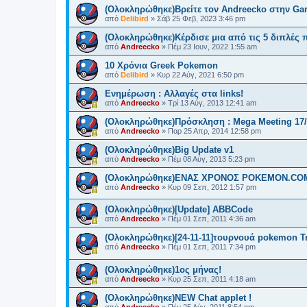
(Ολοκληρώθηκε)Βρείτε τον Andreecko στην Gam
από
Delibird
»
Σάβ 25 Φεβ, 2023 3:46 pm
(Ολοκληρώθηκε)Κέρδισε μια από τις 5 διπλές 
από
Andreecko
»
Πέμ 23 Ιουν, 2022 1:55 am
10 Χρόνια Greek Pokemon
από
Delibird
»
Κυρ 22 Αύγ, 2021 6:50 pm
Ενημέρωση : Αλλαγές στα links!
από
Andreecko
»
Τρί 13 Αύγ, 2013 12:41 am
(Ολοκληρώθηκε)Πρόσκληση : Mega Meeting 17/
από
Andreecko
»
Παρ 25 Απρ, 2014 12:58 pm
(Ολοκληρώθηκε)Big Update v1
από
Andreecko
»
Πέμ 08 Αύγ, 2013 5:23 pm
(Ολοκληρώθηκε)ΕΝΑΣ ΧΡΟΝΟΣ POKEMON.CO
από
Andreecko
»
Κυρ 09 Σεπ, 2012 1:57 pm
(Ολοκληρώθηκε)[Update] ABBCode
από
Andreecko
»
Πέμ 01 Σεπ, 2011 4:36 am
(Ολοκληρώθηκε)[24-11-11]τουρνουά pokemon Tr
από
Andreecko
»
Πέμ 01 Σεπ, 2011 7:34 pm
(Ολοκληρώθηκε)1ος μήνας!
από
Andreecko
»
Κυρ 25 Σεπ, 2011 4:18 am
(Ολοκληρώθηκε)NEW Chat applet !