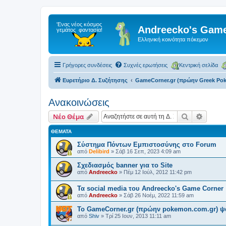
Andreecko's Game
Ελληνική κοινότητα πόκεμον
Γρήγορες συνδέσεις
Συχνές ερωτήσεις
Κεντρική σελίδα
Ευρετήριο Δ. Συζήτησης
GameCorner.gr (πρώην Greek Po
Ανακοινώσεις
Αναζήτηση
Ειδική
Νέο Θέμα
ΘΈΜΑΤΑ
Σύστημα Πόντων Εμπιστοσύνης στο Forum
από
Delibird
»
Σάβ 16 Σεπ, 2023 4:09 am
Σχεδιασμός banner για το Site
από
Andreecko
»
Πέμ 12 Ιούλ, 2012 11:42 pm
Τα social media του Andreecko's Game Corner
από
Andreecko
»
Σάβ 26 Νοέμ, 2022 11:59 am
Το GameCorner.gr (πρώην pokemon.com.gr) ψά
από
Shiv
»
Τρί 25 Ιουν, 2013 11:11 am