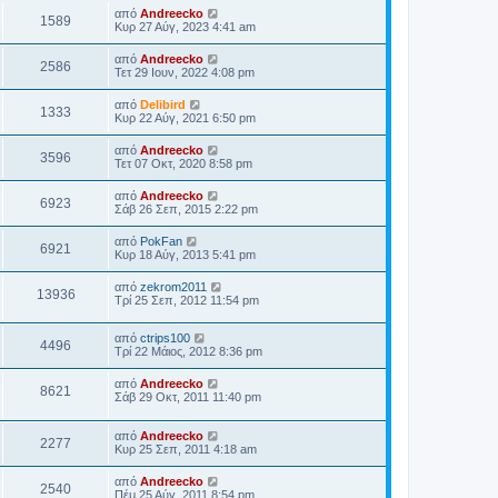
από
Andreecko
1589
Κυρ 27 Αύγ, 2023 4:41 am
από
Andreecko
2586
Τετ 29 Ιουν, 2022 4:08 pm
από
Delibird
1333
Κυρ 22 Αύγ, 2021 6:50 pm
από
Andreecko
3596
Τετ 07 Οκτ, 2020 8:58 pm
από
Andreecko
6923
Σάβ 26 Σεπ, 2015 2:22 pm
από
PokFan
6921
Κυρ 18 Αύγ, 2013 5:41 pm
από
zekrom2011
13936
Τρί 25 Σεπ, 2012 11:54 pm
από
ctrips100
4496
Τρί 22 Μάιος, 2012 8:36 pm
από
Andreecko
8621
Σάβ 29 Οκτ, 2011 11:40 pm
από
Andreecko
2277
Κυρ 25 Σεπ, 2011 4:18 am
από
Andreecko
2540
Πέμ 25 Αύγ, 2011 8:54 pm