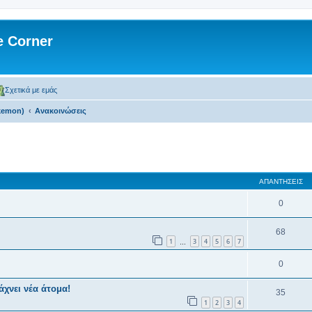
 Corner
Σχετικά με εμάς
kemon)
Ανακοινώσεις
 αναζήτηση
ΑΠΑΝΤΉΣΕΙΣ
0
68
1
3
4
5
6
7
…
0
χνει νέα άτομα!
35
1
2
3
4