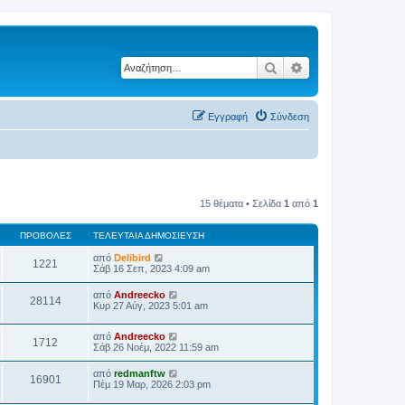
Αναζήτηση
Ειδική αναζήτηση
Εγγραφή
Σύνδεση
15 θέματα • Σελίδα
1
από
1
ΠΡΟΒΟΛΈΣ
ΤΕΛΕΥΤΑΊΑ ΔΗΜΟΣΊΕΥΣΗ
από
Delibird
1221
Σάβ 16 Σεπ, 2023 4:09 am
από
Andreecko
28114
Κυρ 27 Αύγ, 2023 5:01 am
από
Andreecko
1712
Σάβ 26 Νοέμ, 2022 11:59 am
από
redmanftw
16901
Πέμ 19 Μαρ, 2026 2:03 pm