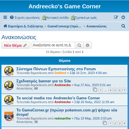
Andreecko's Game Corner
Συχνές ερωτήσεις
Κεντρική σελίδα
Σχετικά με εμάς
Α
Ευρετήριο Δ. Συζήτησης
GameCorner.gr (πρώην Greek Pokemon)
Ανακοινώσεις
ν
Ανακοινώσεις
α
Αναζήτηση
Ειδική αναζήτηση
Νέο Θέμα
ζ
15 θέματα • Σελίδα
1
από
1
ή
Θέματα
τ
η
Σύστημα Πόντων Εμπιστοσύνης στο Forum
Τελευταία δημοσίευση από
Delibird
«
Σάβ 16 Σεπ, 2023 4:09 am
σ
Σχεδιασμός banner για το Site
η
Τελευταία δημοσίευση από
Andreecko
«
Κυρ 27 Αύγ, 2023 5:01 am
Απαντήσεις:
68
1
4
5
6
7
…
Τα social media του Andreecko's Game Corner
Τελευταία δημοσίευση από
Andreecko
«
Σάβ 26 Νοέμ, 2022 11:59 am
Το GameCorner.gr (πρώην pokemon.com.gr) ψάχνει νέα
άτομα!
Τελευταία δημοσίευση από
redmanftw
«
Πέμ 19 Μαρ, 2026 2:03 pm
Απαντήσεις:
35
1
2
3
4