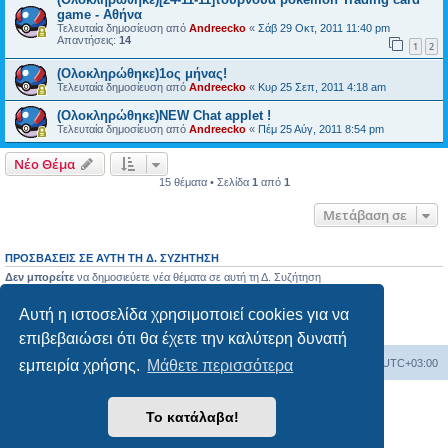
game - Αθήνα
Τελευταία δημοσίευση από
Andreecko
«
Σάβ 29 Οκτ, 2011 11:40 pm
Απαντήσεις:
14
1
2
(Ολοκληρώθηκε)1ος μήνας!
Τελευταία δημοσίευση από
Andreecko
«
Κυρ 25 Σεπ, 2011 4:18 am
(Ολοκληρώθηκε)NEW Chat applet !
Τελευταία δημοσίευση από
Andreecko
«
Πέμ 25 Αύγ, 2011 8:54 pm
Νέο Θέμα
15 θέματα • Σελίδα
1
από
1
Μετάβαση σε
ΠΡΟΣΒΆΣΕΙΣ ΣΕ ΑΥΤΉ ΤΗ Δ. ΣΥΖΉΤΗΣΗ
Δεν μπορείτε
να δημοσιεύετε νέα θέματα σε αυτή τη Δ. Συζήτηση
Δεν μπορείτε
να απαντάτε σε θέματα σε αυτή τη Δ. Συζήτηση
Δεν μπορείτε
να επεξεργάζεστε τις δημοσιεύσεις σας σε αυτή τη Δ. Συζήτηση
Αυτή η ιστοσελίδα χρησιμοποιεί cookies για να
Δεν μπορείτε
να διαγράφετε τις δημοσιεύσεις σας σε αυτή τη Δ. Συζήτηση
Δεν μπορείτε
να επισυνάπτετε αρχεία σε αυτή τη Δ. Συζήτηση
επιβεβαιώσει ότι θα έχετε την καλύτερη δυνατή
Ευρετήριο Δ. Συζήτησης
Όλοι οι χρόνοι είναι
UTC+03:00
εμπειρία χρήσης.
Μάθετε περισσότερα
Δημιουργήθηκε από
phpBB
® Forum Software © phpBB Limited
Το κατάλαβα!
Ελληνική μετάφραση από το
phpbbgr.com