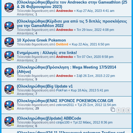
(Ολοκληρώθηκε)Βρείτε τον Andreecko στην Gameathlon (25
& 26 Φεβρουαρίου 2023)
Τελευταία δημοσίευση από
Andreecko
«
Κυρ 27 Αύγ, 2023 4:41 am
Απαντήσεις:
1
(Ολοκληρώθηκε)Κέρδισε μια από τις 5 διπλές προσκλήσεις
για την GameAthlon 2022
Τελευταία δημοσίευση από
Andreecko
«
Τετ 29 Ιουν, 2022 4:08 pm
Απαντήσεις:
4
10 Χρόνια Greek Pokemon
Τελευταία δημοσίευση από
Delibird
«
Κυρ 22 Αύγ, 2021 6:50 pm
Ενημέρωση : Αλλαγές στα links!
Τελευταία δημοσίευση από
Andreecko
«
Τετ 07 Οκτ, 2020 8:58 pm
Απαντήσεις:
2
(Ολοκληρώθηκε)Πρόσκληση : Mega Meeting 17/5/2014
(Αθήνα)
Τελευταία δημοσίευση από
Andreecko
«
Σάβ 26 Σεπ, 2015 2:22 pm
Απαντήσεις:
9
(Ολοκληρώθηκε)Big Update v1
Τελευταία δημοσίευση από
PokFan
«
Κυρ 18 Αύγ, 2013 5:41 pm
Απαντήσεις:
7
(Ολοκληρώθηκε)ΕΝΑΣ ΧΡΟΝΟΣ POKEMON.COM.GR
Τελευταία δημοσίευση από
zekrom2011
«
Τρί 25 Σεπ, 2012 11:54 pm
Απαντήσεις:
29
1
2
3
(Ολοκληρώθηκε)[Update] ABBCode
Τελευταία δημοσίευση από
ctrips100
«
Τρί 22 Μάιος, 2012 8:36 pm
Απαντήσεις:
6
(Ολοκληρώθηκε)[24-11-11]τουρνουά pokemon Trading card