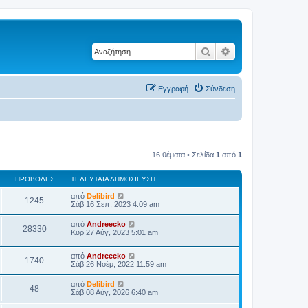
Αναζήτηση
Ειδική αναζήτηση
Εγγραφή
Σύνδεση
16 θέματα • Σελίδα
1
από
1
ΠΡΟΒΟΛΈΣ
ΤΕΛΕΥΤΑΊΑ ΔΗΜΟΣΊΕΥΣΗ
από
Delibird
1245
Σάβ 16 Σεπ, 2023 4:09 am
από
Andreecko
28330
Κυρ 27 Αύγ, 2023 5:01 am
από
Andreecko
1740
Σάβ 26 Νοέμ, 2022 11:59 am
από
Delibird
48
Σάβ 08 Αύγ, 2026 6:40 am