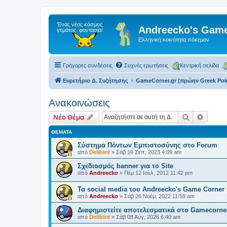
Andreecko's Game
Ελληνική κοινότητα πόκεμον
Γρήγορες συνδέσεις
Συχνές ερωτήσεις
Κεντρική σελίδα
Ευρετήριο Δ. Συζήτησης
GameCorner.gr (πρώην Greek Po
Ανακοινώσεις
Αναζήτηση
Ειδική
Νέο Θέμα
ΘΈΜΑΤΑ
Σύστημα Πόντων Εμπιστοσύνης στο Forum
από
Delibird
»
Σάβ 16 Σεπ, 2023 4:09 am
Σχεδιασμός banner για το Site
από
Andreecko
»
Πέμ 12 Ιούλ, 2012 11:42 pm
Τα social media του Andreecko's Game Corner
από
Andreecko
»
Σάβ 26 Νοέμ, 2022 11:59 am
Διαφημιστείτε αποτελεσματικά στο Gamecorner
από
Delibird
»
Σάβ 08 Αύγ, 2026 6:40 am