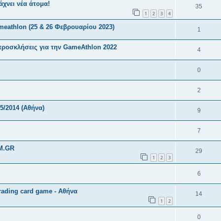
χνει νέα άτομα!
35
1
2
3
4
eathlon (25 & 26 Φεβρουαρίου 2023)
1
προσκλήσεις για την GameAthlon 2022
4
0
2
5/2014 (Αθήνα)
9
7
M.GR
29
1
2
3
6
ading card game - Αθήνα
14
1
2
0