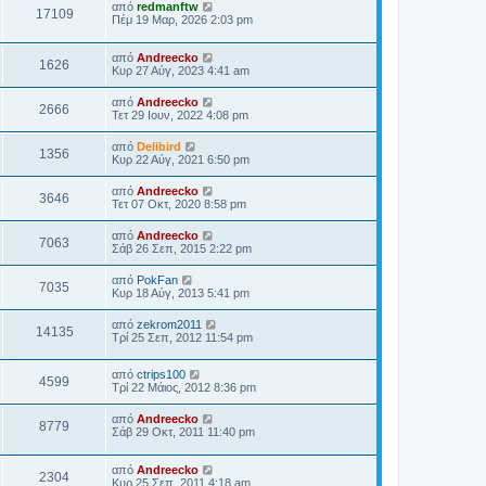
από
redmanftw
17109
Πέμ 19 Μαρ, 2026 2:03 pm
από
Andreecko
1626
Κυρ 27 Αύγ, 2023 4:41 am
από
Andreecko
2666
Τετ 29 Ιουν, 2022 4:08 pm
από
Delibird
1356
Κυρ 22 Αύγ, 2021 6:50 pm
από
Andreecko
3646
Τετ 07 Οκτ, 2020 8:58 pm
από
Andreecko
7063
Σάβ 26 Σεπ, 2015 2:22 pm
από
PokFan
7035
Κυρ 18 Αύγ, 2013 5:41 pm
από
zekrom2011
14135
Τρί 25 Σεπ, 2012 11:54 pm
από
ctrips100
4599
Τρί 22 Μάιος, 2012 8:36 pm
από
Andreecko
8779
Σάβ 29 Οκτ, 2011 11:40 pm
από
Andreecko
2304
Κυρ 25 Σεπ, 2011 4:18 am