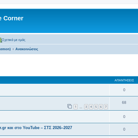
 Corner
Σχετικά με εμάς
kemon)
Ανακοινώσεις
 αναζήτηση
ΑΠΑΝΤΉΣΕΙΣ
0
68
1
3
4
5
6
7
…
0
.gr και στο YouTube – ΣΤΣ 2026–2027
0