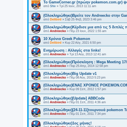
Το GameCorner.gr (πρώην pokemon.com.gr) ψά
από
Shiv
»
Τρί 25 Ιουν, 2013 11:11 am
(Ολοκληρώθηκε)Βρείτε τον Andreecko στην Gam
από
Delibird
»
Σάβ 25 Φεβ, 2023 3:46 pm
(Ολοκληρώθηκε)Κέρδισε μια από τις 5 διπλές 
από
Andreecko
»
Πέμ 23 Ιουν, 2022 1:55 am
10 Χρόνια Greek Pokemon
από
Delibird
»
Κυρ 22 Αύγ, 2021 6:50 pm
Ενημέρωση : Αλλαγές στα links!
από
Andreecko
»
Τρί 13 Αύγ, 2013 12:41 am
(Ολοκληρώθηκε)Πρόσκληση : Mega Meeting 17/
από
Andreecko
»
Παρ 25 Απρ, 2014 12:58 pm
(Ολοκληρώθηκε)Big Update v1
από
Andreecko
»
Πέμ 08 Αύγ, 2013 5:23 pm
(Ολοκληρώθηκε)ΕΝΑΣ ΧΡΟΝΟΣ POKEMON.CO
από
Andreecko
»
Κυρ 09 Σεπ, 2012 1:57 pm
(Ολοκληρώθηκε)[Update] ABBCode
από
Andreecko
»
Πέμ 01 Σεπ, 2011 4:36 am
(Ολοκληρώθηκε)[24-11-11]τουρνουά pokemon Tr
από
Andreecko
»
Πέμ 01 Σεπ, 2011 7:34 pm
(Ολοκληρώθηκε)1ος μήνας!