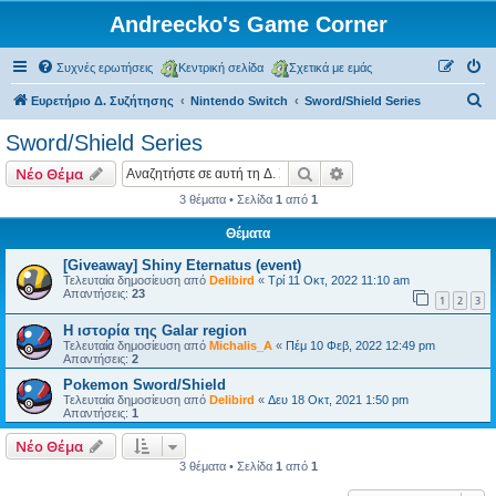
Andreecko's Game Corner
Συχνές ερωτήσεις
Κεντρική σελίδα
Σχετικά με εμάς
Α
Ευρετήριο Δ. Συζήτησης
Nintendo Switch
Sword/Shield Series
ν
Sword/Shield Series
α
Αναζήτηση
Ειδική αναζήτηση
Νέο Θέμα
ζ
3 θέματα • Σελίδα
1
από
1
ή
Θέματα
τ
η
[Giveaway] Shiny Eternatus (event)
Τελευταία δημοσίευση από
Delibird
«
Τρί 11 Οκτ, 2022 11:10 am
σ
Απαντήσεις:
23
1
2
3
η
Η ιστορία της Galar region
Τελευταία δημοσίευση από
Michalis_A
«
Πέμ 10 Φεβ, 2022 12:49 pm
Απαντήσεις:
2
Pokemon Sword/Shield
Τελευταία δημοσίευση από
Delibird
«
Δευ 18 Οκτ, 2021 1:50 pm
Απαντήσεις:
1
Νέο Θέμα
3 θέματα • Σελίδα
1
από
1