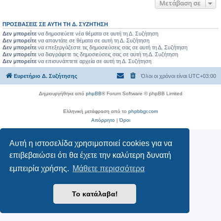
Μετάβαση σε
ΠΡΟΣΒΆΣΕΙΣ ΣΕ ΑΥΤΉ ΤΗ Δ. ΣΥΖΉΤΗΣΗ
Δεν μπορείτε
να δημοσιεύετε νέα θέματα σε αυτή τη Δ. Συζήτηση
Δεν μπορείτε
να απαντάτε σε θέματα σε αυτή τη Δ. Συζήτηση
Δεν μπορείτε
να επεξεργάζεστε τις δημοσιεύσεις σας σε αυτή τη Δ. Συζήτηση
Δεν μπορείτε
να διαγράφετε τις δημοσιεύσεις σας σε αυτή τη Δ. Συζήτηση
Δεν μπορείτε
να επισυνάπτετε αρχεία σε αυτή τη Δ. Συζήτηση
Ευρετήριο Δ. Συζήτησης
Όλοι οι χρόνοι είναι
UTC+03:00
Δημιουργήθηκε από
phpBB
® Forum Software © phpBB Limited
Ελληνική μετάφραση από το
phpbbgr.com
Απόρρητο
|
Όροι
Αυτή η ιστοσελίδα χρησιμοποιεί cookies για να
επιβεβαιώσει ότι θα έχετε την καλύτερη δυνατή
εμπειρία χρήσης.
Μάθετε περισσότερα
Το κατάλαβα!