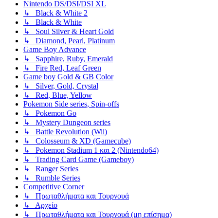
Nintendo DS/DSI/DSI XL
↳ Black & White 2
↳ Black & White
↳ Soul Silver & Heart Gold
↳ Diamond, Pearl, Platinum
Game Boy Advance
↳ Sapphire, Ruby, Emerald
↳ Fire Red, Leaf Green
Game boy Gold & GB Color
↳ Silver, Gold, Crystal
↳ Red, Blue, Yellow
Pokemon Side series, Spin-offs
↳ Pokemon Go
↳ Mystery Dungeon series
↳ Battle Revolution (Wii)
↳ Colosseum & XD (Gamecube)
↳ Pokemon Stadium 1 και 2 (Nintendo64)
↳ Trading Card Game (Gameboy)
↳ Ranger Series
↳ Rumble Series
Competitive Corner
↳ Πρωταθλήματα και Τουρνουά
↳ Αρχείο
↳ Πρωταθλήματα και Τουρνουά (μη επίσημα)