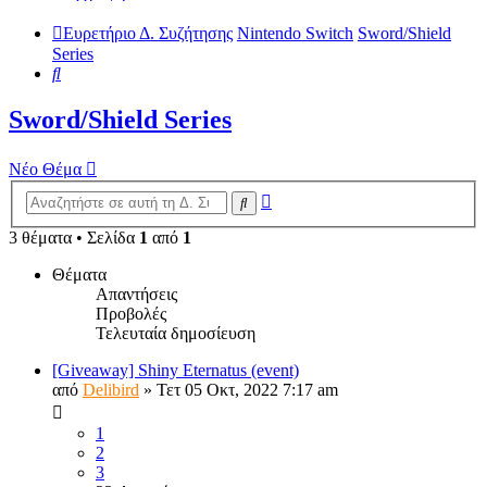
Ευρετήριο Δ. Συζήτησης
Nintendo Switch
Sword/Shield
Series
Αναζήτηση
Sword/Shield Series
Νέο Θέμα
Ειδική
Αναζήτηση
αναζήτηση
3 θέματα • Σελίδα
1
από
1
Θέματα
Απαντήσεις
Προβολές
Τελευταία δημοσίευση
[Giveaway] Shiny Eternatus (event)
από
Delibird
»
Τετ 05 Οκτ, 2022 7:17 am
1
2
3