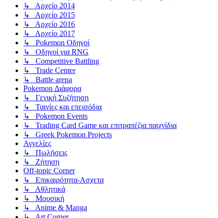
↳ Αρχείο 2014
↳ Αρχείο 2015
↳ Αρχείο 2016
↳ Αρχείο 2017
↳ Pokemon Οδηγοί
↳ Οδηγοί για RNG
↳ Competitive Battling
↳ Trade Center
↳ Battle arena
Pokemon Διάφορα
↳ Γενική Συζήτηση
↳ Ταινίες και επεισόδια
↳ Pokemon Events
↳ Trading Card Game και επιτραπέζια παιχνίδια
↳ Greek Pokemon Projects
Αγγελίες
↳ Πωλήσεις
↳ Ζήτηση
Off-topic Corner
↳ Επικαιρότητα-Ασχετα
↳ Αθλητικά
↳ Μουσική
↳ Anime & Manga
↳ Art Corner