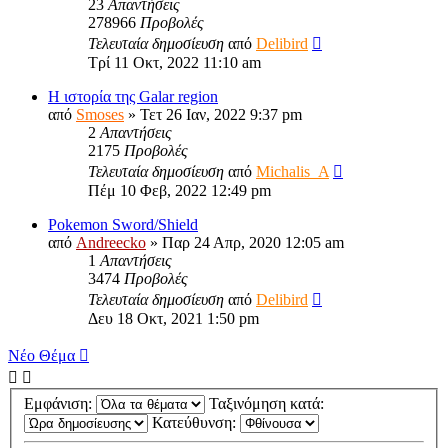
23
Απαντήσεις
278966
Προβολές
Τελευταία δημοσίευση
από
Delibird
Τρί 11 Οκτ, 2022 11:10 am
Η ιστορία της Galar region
από
Smoses
»
Τετ 26 Ιαν, 2022 9:37 pm
2
Απαντήσεις
2175
Προβολές
Τελευταία δημοσίευση
από
Michalis_A
Πέμ 10 Φεβ, 2022 12:49 pm
Pokemon Sword/Shield
από
Andreecko
»
Παρ 24 Απρ, 2020 12:05 am
1
Απαντήσεις
3474
Προβολές
Τελευταία δημοσίευση
από
Delibird
Δευ 18 Οκτ, 2021 1:50 pm
Νέο Θέμα
Εμφάνιση:
Ταξινόμηση κατά:
Κατεύθυνση: