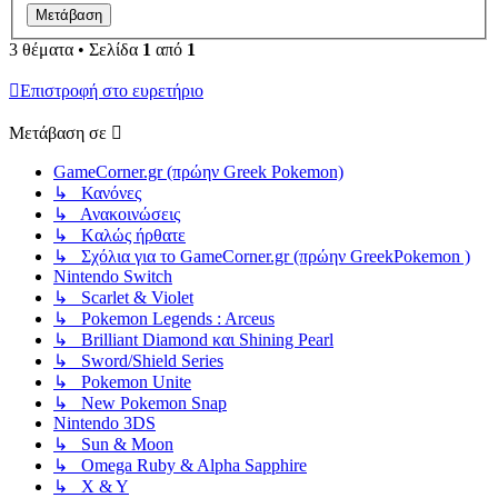
3 θέματα • Σελίδα
1
από
1
Επιστροφή στο ευρετήριο
Μετάβαση σε
GameCorner.gr (πρώην Greek Pokemon)
↳ Κανόνες
↳ Ανακοινώσεις
↳ Kαλώς ήρθατε
↳ Σχόλια για το GameCorner.gr (πρώην GreekPokemon )
Nintendo Switch
↳ Scarlet & Violet
↳ Pokemon Legends : Arceus
↳ Brilliant Diamond και Shining Pearl
↳ Sword/Shield Series
↳ Pokemon Unite
↳ New Pokemon Snap
Nintendo 3DS
↳ Sun & Moon
↳ Omega Ruby & Alpha Sapphire
↳ X & Y