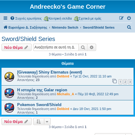
Andreecko's Game Corner
Συχνές ερωτήσεις
Κεντρική σελίδα
Σχετικά με εμάς
Α
Ευρετήριο Δ. Συζήτησης
Nintendo Switch
Sword/Shield Series
ν
Sword/Shield Series
α
Αναζήτηση
Ειδική αναζήτηση
Νέο Θέμα
ζ
3 θέματα • Σελίδα
1
από
1
ή
Θέματα
τ
η
[Giveaway] Shiny Eternatus (event)
Τελευταία δημοσίευση από
Delibird
«
Τρί 11 Οκτ, 2022 11:10 am
σ
Απαντήσεις:
23
1
2
3
η
Η ιστορία της Galar region
Τελευταία δημοσίευση από
Michalis_A
«
Πέμ 10 Φεβ, 2022 12:49 pm
Απαντήσεις:
2
Pokemon Sword/Shield
Τελευταία δημοσίευση από
Delibird
«
Δευ 18 Οκτ, 2021 1:50 pm
Απαντήσεις:
1
Νέο Θέμα
3 θέματα • Σελίδα
1
από
1