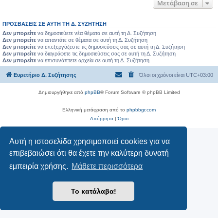
Μετάβαση σε
ΠΡΟΣΒΆΣΕΙΣ ΣΕ ΑΥΤΉ ΤΗ Δ. ΣΥΖΉΤΗΣΗ
Δεν μπορείτε
να δημοσιεύετε νέα θέματα σε αυτή τη Δ. Συζήτηση
Δεν μπορείτε
να απαντάτε σε θέματα σε αυτή τη Δ. Συζήτηση
Δεν μπορείτε
να επεξεργάζεστε τις δημοσιεύσεις σας σε αυτή τη Δ. Συζήτηση
Δεν μπορείτε
να διαγράφετε τις δημοσιεύσεις σας σε αυτή τη Δ. Συζήτηση
Δεν μπορείτε
να επισυνάπτετε αρχεία σε αυτή τη Δ. Συζήτηση
Ευρετήριο Δ. Συζήτησης
Όλοι οι χρόνοι είναι
UTC+03:00
Δημιουργήθηκε από
phpBB
® Forum Software © phpBB Limited
Ελληνική μετάφραση από το
phpbbgr.com
Απόρρητο
|
Όροι
Αυτή η ιστοσελίδα χρησιμοποιεί cookies για να
επιβεβαιώσει ότι θα έχετε την καλύτερη δυνατή
εμπειρία χρήσης.
Μάθετε περισσότερα
Το κατάλαβα!