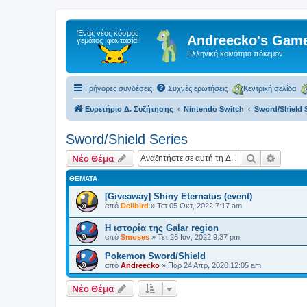
Andreecko's Game
Ελληνική κοινότητα πόκεμον
Γρήγορες συνδέσεις
Συχνές ερωτήσεις
Κεντρική σελίδα
Ευρετήριο Δ. Συζήτησης
Nintendo Switch
Sword/Shield 
Sword/Shield Series
Αναζήτηση
Ειδική
Νέο Θέμα
ΘΈΜΑΤΑ
[Giveaway] Shiny Eternatus (event)
από
Delibird
»
Τετ 05 Οκτ, 2022 7:17 am
Η ιστορία της Galar region
από
Smoses
»
Τετ 26 Ιαν, 2022 9:37 pm
Pokemon Sword/Shield
από
Andreecko
»
Παρ 24 Απρ, 2020 12:05 am
Νέο Θέμα