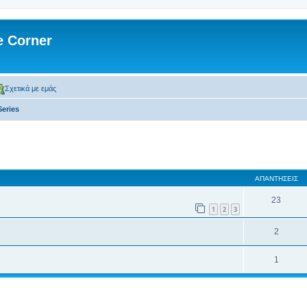
 Corner
Σχετικά με εμάς
Series
 αναζήτηση
ΑΠΑΝΤΉΣΕΙΣ
23
1
2
3
2
1