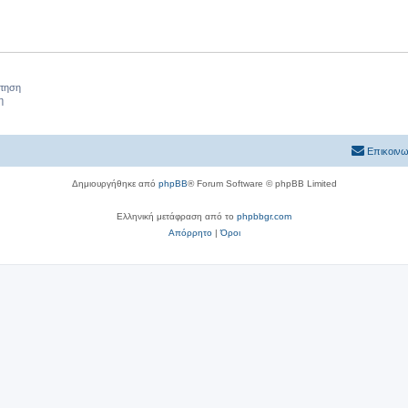
ήτηση
η
Επικοινω
Δημιουργήθηκε από
phpBB
® Forum Software © phpBB Limited
Ελληνική μετάφραση από το
phpbbgr.com
Απόρρητο
|
Όροι