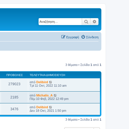
Αναζήτηση
Ειδική αναζήτηση
Εγγραφή
Σύνδεση
3 θέματα • Σελίδα
1
από
1
ΠΡΟΒΟΛΈΣ
ΤΕΛΕΥΤΑΊΑ ΔΗΜΟΣΊΕΥΣΗ
από
Delibird
279023
Τρί 11 Οκτ, 2022 11:10 am
από
Michalis_A
2185
Πέμ 10 Φεβ, 2022 12:49 pm
από
Delibird
3476
Δευ 18 Οκτ, 2021 1:50 pm
3 θέματα • Σελίδα
1
από
1