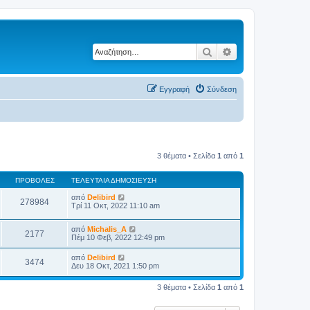
Αναζήτηση
Ειδική αναζήτηση
Εγγραφή
Σύνδεση
3 θέματα • Σελίδα
1
από
1
ΠΡΟΒΟΛΈΣ
ΤΕΛΕΥΤΑΊΑ ΔΗΜΟΣΊΕΥΣΗ
από
Delibird
278984
Τρί 11 Οκτ, 2022 11:10 am
από
Michalis_A
2177
Πέμ 10 Φεβ, 2022 12:49 pm
από
Delibird
3474
Δευ 18 Οκτ, 2021 1:50 pm
3 θέματα • Σελίδα
1
από
1