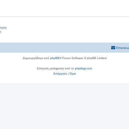
ήτηση
η
Επικοινω
Δημιουργήθηκε από
phpBB
® Forum Software © phpBB Limited
Ελληνική μετάφραση από το
phpbbgr.com
Απόρρητο
|
Όροι