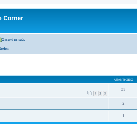
 Corner
Σχετικά με εμάς
Series
 αναζήτηση
ΑΠΑΝΤΉΣΕΙΣ
23
1
2
3
2
1