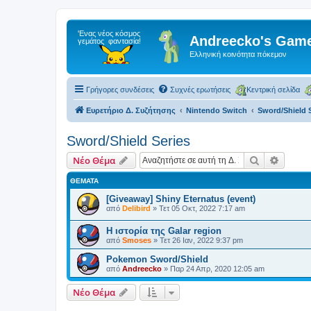
Andreecko's Game
Ελληνική κοινότητα πόκεμον
Γρήγορες συνδέσεις
Συχνές ερωτήσεις
Κεντρική σελίδα
Ευρετήριο Δ. Συζήτησης
Nintendo Switch
Sword/Shield 
Sword/Shield Series
Αναζήτηση
Ειδική
Νέο Θέμα
ΘΈΜΑΤΑ
[Giveaway] Shiny Eternatus (event)
από
Delibird
»
Τετ 05 Οκτ, 2022 7:17 am
Η ιστορία της Galar region
από
Smoses
»
Τετ 26 Ιαν, 2022 9:37 pm
Pokemon Sword/Shield
από
Andreecko
»
Παρ 24 Απρ, 2020 12:05 am
Νέο Θέμα