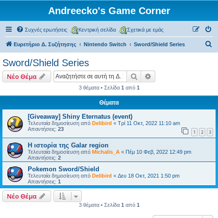
Andreecko's Game Corner
Συχνές ερωτήσεις
Κεντρική σελίδα
Σχετικά με εμάς
Α
Ευρετήριο Δ. Συζήτησης
Nintendo Switch
Sword/Shield Series
ν
Sword/Shield Series
α
Αναζήτηση
Ειδική αναζήτηση
Νέο Θέμα
ζ
3 θέματα • Σελίδα
1
από
1
ή
Θέματα
τ
η
[Giveaway] Shiny Eternatus (event)
Τελευταία δημοσίευση από
Delibird
«
Τρί 11 Οκτ, 2022 11:10 am
σ
Απαντήσεις:
23
1
2
3
η
Η ιστορία της Galar region
Τελευταία δημοσίευση από
Michalis_A
«
Πέμ 10 Φεβ, 2022 12:49 pm
Απαντήσεις:
2
Pokemon Sword/Shield
Τελευταία δημοσίευση από
Delibird
«
Δευ 18 Οκτ, 2021 1:50 pm
Απαντήσεις:
1
Νέο Θέμα
3 θέματα • Σελίδα
1
από
1