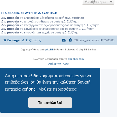
Μετάβαση σε
ΠΡΟΣΒΆΣΕΙΣ ΣΕ ΑΥΤΉ ΤΗ Δ. ΣΥΖΉΤΗΣΗ
Δεν μπορείτε
να δημοσιεύετε νέα θέματα σε αυτή τη Δ. Συζήτηση
Δεν μπορείτε
να απαντάτε σε θέματα σε αυτή τη Δ. Συζήτηση
Δεν μπορείτε
να επεξεργάζεστε τις δημοσιεύσεις σας σε αυτή τη Δ. Συζήτηση
Δεν μπορείτε
να διαγράφετε τις δημοσιεύσεις σας σε αυτή τη Δ. Συζήτηση
Δεν μπορείτε
να επισυνάπτετε αρχεία σε αυτή τη Δ. Συζήτηση
Ευρετήριο Δ. Συζήτησης
Όλοι οι χρόνοι είναι
UTC+03:00
Δημιουργήθηκε από
phpBB
® Forum Software © phpBB Limited
Ελληνική μετάφραση από το
phpbbgr.com
Απόρρητο
|
Όροι
Αυτή η ιστοσελίδα χρησιμοποιεί cookies για να
επιβεβαιώσει ότι θα έχετε την καλύτερη δυνατή
εμπειρία χρήσης.
Μάθετε περισσότερα
Το κατάλαβα!