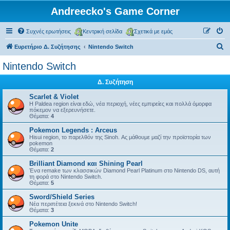
Andreecko's Game Corner
Συχνές ερωτήσεις
Κεντρική σελίδα
Σχετικά με εμάς
Α
Ευρετήριο Δ. Συζήτησης
Nintendo Switch
ν
Nintendo Switch
α
Δ. Συζήτηση
ζ
ή
Scarlet & Violet
Η Paldea region είναι εδώ, νέα περιοχή, νέες εμπιρείες και πολλά όμορφα
τ
πόκεμον να εξερευνήσετε.
Θέματα:
4
η
Pokemon Legends : Arceus
σ
Hisui region, το παρελθόν της Sinoh. Ας μάθουμε μαζί την προϊστορία των
pokemon
η
Θέματα:
2
Brilliant Diamond και Shining Pearl
Ένα remake των κλασσικών Diamond Pearl Platinum στο Nintendo DS, αυτή
τη φορά στο Nintendo Switch.
Θέματα:
5
Sword/Shield Series
Νέα περιπέτεια ξεκινά στο Nintendo Switch!
Θέματα:
3
Pokemon Unite