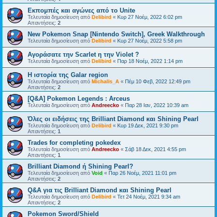
Εκπομπές και αγώνες από το Unite
Τελευταία δημοσίευση από
Delibird
«
Κυρ 27 Νοέμ, 2022 6:02 pm
Απαντήσεις:
2
New Pokemon Snap [Nintendo Switch], Greek Walkthrough
Τελευταία δημοσίευση από
Delibird
«
Κυρ 27 Νοέμ, 2022 5:58 pm
Αγοράσατε την Scarlet η την Violet ?
Τελευταία δημοσίευση από
Delibird
«
Παρ 18 Νοέμ, 2022 1:14 pm
Η ιστορία της Galar region
Τελευταία δημοσίευση από
Michalis_A
«
Πέμ 10 Φεβ, 2022 12:49 pm
Απαντήσεις:
2
[Q&A] Pokemon Legends : Arceus
Τελευταία δημοσίευση από
Andreecko
«
Παρ 28 Ιαν, 2022 10:39 am
Όλες οι ειδήσεις της Brilliant Diamond και Shining Pearl
Τελευταία δημοσίευση από
Delibird
«
Κυρ 19 Δεκ, 2021 9:30 pm
Απαντήσεις:
1
Trades for completing pokedex
Τελευταία δημοσίευση από
Andreecko
«
Σάβ 18 Δεκ, 2021 4:55 pm
Απαντήσεις:
1
Brilliant Diamond ή Shining Pearl?
Τελευταία δημοσίευση από
Void
«
Παρ 26 Νοέμ, 2021 11:01 pm
Απαντήσεις:
2
Q&A για τις Brilliant Diamond και Shining Pearl
Τελευταία δημοσίευση από
Delibird
«
Τετ 24 Νοέμ, 2021 9:34 am
Απαντήσεις:
2
Pokemon Sword/Shield