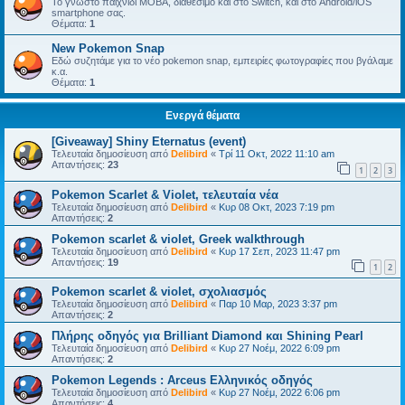
Το γνωστό παιχνίδι MOBA, διαθέσιμο και στο Switch, και στο Android/iOS
smartphone σας.
Θέματα:
1
New Pokemon Snap
Εδώ συζητάμε για το νέο pokemon snap, εμπειρίες φωτογραφίες που βγάλαμε
κ.α.
Θέματα:
1
Ενεργά θέματα
[Giveaway] Shiny Eternatus (event)
Τελευταία δημοσίευση από
Delibird
«
Τρί 11 Οκτ, 2022 11:10 am
Απαντήσεις:
23
1
2
3
Pokemon Scarlet & Violet, τελευταία νέα
Τελευταία δημοσίευση από
Delibird
«
Κυρ 08 Οκτ, 2023 7:19 pm
Απαντήσεις:
2
Pokemon scarlet & violet, Greek walkthrough
Τελευταία δημοσίευση από
Delibird
«
Κυρ 17 Σεπ, 2023 11:47 pm
Απαντήσεις:
19
1
2
Pokemon scarlet & violet, σχολιασμός
Τελευταία δημοσίευση από
Delibird
«
Παρ 10 Μαρ, 2023 3:37 pm
Απαντήσεις:
2
Πλήρης οδηγός για Brilliant Diamond και Shining Pearl
Τελευταία δημοσίευση από
Delibird
«
Κυρ 27 Νοέμ, 2022 6:09 pm
Απαντήσεις:
2
Pokemon Legends : Arceus Ελληνικός οδηγός
Τελευταία δημοσίευση από
Delibird
«
Κυρ 27 Νοέμ, 2022 6:06 pm
Απαντήσεις:
4