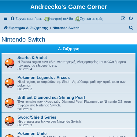
Andreecko's Game Corner
Συχνές ερωτήσεις
Κεντρική σελίδα
Σχετικά με εμάς
Α
Ευρετήριο Δ. Συζήτησης
Nintendo Switch
ν
Nintendo Switch
α
Δ. Συζήτηση
ζ
ή
Scarlet & Violet
Η Paldea region είναι εδώ, νέα περιοχή, νέες εμπιρείες και πολλά όμορφα
τ
πόκεμον να εξερευνήσετε.
Θέματα:
4
η
Pokemon Legends : Arceus
σ
Hisui region, το παρελθόν της Sinoh. Ας μάθουμε μαζί την προϊστορία των
pokemon
η
Θέματα:
2
Brilliant Diamond και Shining Pearl
Ένα remake των κλασσικών Diamond Pearl Platinum στο Nintendo DS, αυτή
τη φορά στο Nintendo Switch.
Θέματα:
5
Sword/Shield Series
Νέα περιπέτεια ξεκινά στο Nintendo Switch!
Θέματα:
3
Pokemon Unite