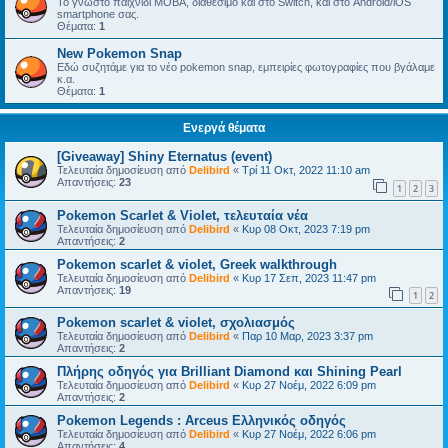
Το γνωστό παιχνίδι MOBA, διαθέσιμο και στο Switch, και στο Android/iOS
smartphone σας.
Θέματα:
1
New Pokemon Snap
Εδώ συζητάμε για το νέο pokemon snap, εμπειρίες φωτογραφίες που βγάλαμε
κ.α.
Θέματα:
1
Ενεργά θέματα
[Giveaway] Shiny Eternatus (event)
Τελευταία δημοσίευση από
Delibird
«
Τρί 11 Οκτ, 2022 11:10 am
Απαντήσεις:
23
1
2
3
Pokemon Scarlet & Violet, τελευταία νέα
Τελευταία δημοσίευση από
Delibird
«
Κυρ 08 Οκτ, 2023 7:19 pm
Απαντήσεις:
2
Pokemon scarlet & violet, Greek walkthrough
Τελευταία δημοσίευση από
Delibird
«
Κυρ 17 Σεπ, 2023 11:47 pm
Απαντήσεις:
19
1
2
Pokemon scarlet & violet, σχολιασμός
Τελευταία δημοσίευση από
Delibird
«
Παρ 10 Μαρ, 2023 3:37 pm
Απαντήσεις:
2
Πλήρης οδηγός για Brilliant Diamond και Shining Pearl
Τελευταία δημοσίευση από
Delibird
«
Κυρ 27 Νοέμ, 2022 6:09 pm
Απαντήσεις:
2
Pokemon Legends : Arceus Ελληνικός οδηγός
Τελευταία δημοσίευση από
Delibird
«
Κυρ 27 Νοέμ, 2022 6:06 pm
Απαντήσεις:
4