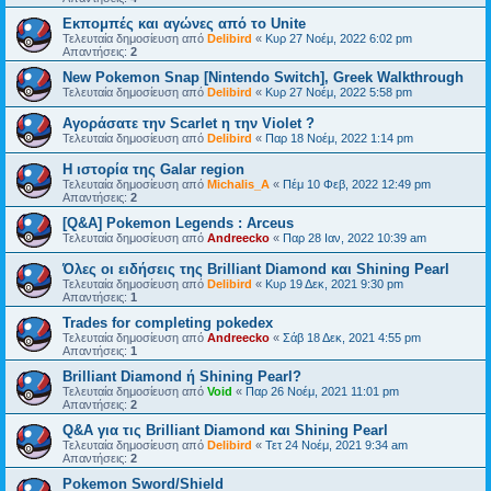
Εκπομπές και αγώνες από το Unite
Τελευταία δημοσίευση από
Delibird
«
Κυρ 27 Νοέμ, 2022 6:02 pm
Απαντήσεις:
2
New Pokemon Snap [Nintendo Switch], Greek Walkthrough
Τελευταία δημοσίευση από
Delibird
«
Κυρ 27 Νοέμ, 2022 5:58 pm
Αγοράσατε την Scarlet η την Violet ?
Τελευταία δημοσίευση από
Delibird
«
Παρ 18 Νοέμ, 2022 1:14 pm
Η ιστορία της Galar region
Τελευταία δημοσίευση από
Michalis_A
«
Πέμ 10 Φεβ, 2022 12:49 pm
Απαντήσεις:
2
[Q&A] Pokemon Legends : Arceus
Τελευταία δημοσίευση από
Andreecko
«
Παρ 28 Ιαν, 2022 10:39 am
Όλες οι ειδήσεις της Brilliant Diamond και Shining Pearl
Τελευταία δημοσίευση από
Delibird
«
Κυρ 19 Δεκ, 2021 9:30 pm
Απαντήσεις:
1
Trades for completing pokedex
Τελευταία δημοσίευση από
Andreecko
«
Σάβ 18 Δεκ, 2021 4:55 pm
Απαντήσεις:
1
Brilliant Diamond ή Shining Pearl?
Τελευταία δημοσίευση από
Void
«
Παρ 26 Νοέμ, 2021 11:01 pm
Απαντήσεις:
2
Q&A για τις Brilliant Diamond και Shining Pearl
Τελευταία δημοσίευση από
Delibird
«
Τετ 24 Νοέμ, 2021 9:34 am
Απαντήσεις:
2
Pokemon Sword/Shield