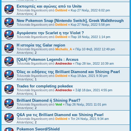
Εκπομπές και αγώνες από το Unite
Τελευταία δημοσίευση από
Delibird
«
Κυρ 27 Νοέμ, 2022 6:02 pm
Απαντήσεις:
2
New Pokemon Snap [Nintendo Switch], Greek Walkthrough
Τελευταία δημοσίευση από
Delibird
«
Κυρ 27 Νοέμ, 2022 5:58 pm
Αγοράσατε την Scarlet η την Violet ?
Τελευταία δημοσίευση από
Delibird
«
Παρ 18 Νοέμ, 2022 1:14 pm
Η ιστορία της Galar region
Τελευταία δημοσίευση από
Michalis_A
«
Πέμ 10 Φεβ, 2022 12:49 pm
Απαντήσεις:
2
[Q&A] Pokemon Legends : Arceus
Τελευταία δημοσίευση από
Andreecko
«
Παρ 28 Ιαν, 2022 10:39 am
Όλες οι ειδήσεις της Brilliant Diamond και Shining Pearl
Τελευταία δημοσίευση από
Delibird
«
Κυρ 19 Δεκ, 2021 9:30 pm
Απαντήσεις:
1
Trades for completing pokedex
Τελευταία δημοσίευση από
Andreecko
«
Σάβ 18 Δεκ, 2021 4:55 pm
Απαντήσεις:
1
Brilliant Diamond ή Shining Pearl?
Τελευταία δημοσίευση από
Void
«
Παρ 26 Νοέμ, 2021 11:01 pm
Απαντήσεις:
2
Q&A για τις Brilliant Diamond και Shining Pearl
Τελευταία δημοσίευση από
Delibird
«
Τετ 24 Νοέμ, 2021 9:34 am
Απαντήσεις:
2
Pokemon Sword/Shield