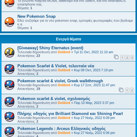
Το γνωστό παιχνίδι MOBA, διαθέσιμο και στο Switch, και στο Android/iOS
smartphone σας.
Θέματα:
1
New Pokemon Snap
Εδώ συζητάμε για το νέο pokemon snap, εμπειρίες φωτογραφίες που βγάλαμε
κ.α.
Θέματα:
1
Ενεργά θέματα
[Giveaway] Shiny Eternatus (event)
Τελευταία δημοσίευση από
Delibird
«
Τρί 11 Οκτ, 2022 11:10 am
Απαντήσεις:
23
1
2
3
Pokemon Scarlet & Violet, τελευταία νέα
Τελευταία δημοσίευση από
Delibird
«
Κυρ 08 Οκτ, 2023 7:19 pm
Απαντήσεις:
2
Pokemon scarlet & violet, Greek walkthrough
Τελευταία δημοσίευση από
Delibird
«
Κυρ 17 Σεπ, 2023 11:47 pm
Απαντήσεις:
19
1
2
Pokemon scarlet & violet, σχολιασμός
Τελευταία δημοσίευση από
Delibird
«
Παρ 10 Μαρ, 2023 3:37 pm
Απαντήσεις:
2
Πλήρης οδηγός για Brilliant Diamond και Shining Pearl
Τελευταία δημοσίευση από
Delibird
«
Κυρ 27 Νοέμ, 2022 6:09 pm
Απαντήσεις:
2
Pokemon Legends : Arceus Ελληνικός οδηγός
Τελευταία δημοσίευση από
Delibird
«
Κυρ 27 Νοέμ, 2022 6:06 pm
Απαντήσεις:
4