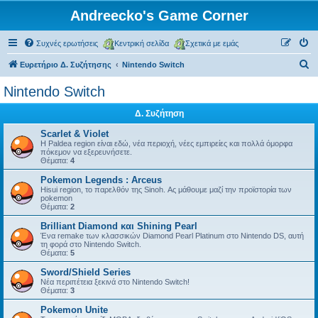
Andreecko's Game Corner
Συχνές ερωτήσεις
Κεντρική σελίδα
Σχετικά με εμάς
Α
Ευρετήριο Δ. Συζήτησης
Nintendo Switch
ν
Nintendo Switch
α
Δ. Συζήτηση
ζ
ή
Scarlet & Violet
Η Paldea region είναι εδώ, νέα περιοχή, νέες εμπιρείες και πολλά όμορφα
τ
πόκεμον να εξερευνήσετε.
Θέματα:
4
η
Pokemon Legends : Arceus
σ
Hisui region, το παρελθόν της Sinoh. Ας μάθουμε μαζί την προϊστορία των
pokemon
η
Θέματα:
2
Brilliant Diamond και Shining Pearl
Ένα remake των κλασσικών Diamond Pearl Platinum στο Nintendo DS, αυτή
τη φορά στο Nintendo Switch.
Θέματα:
5
Sword/Shield Series
Νέα περιπέτεια ξεκινά στο Nintendo Switch!
Θέματα:
3
Pokemon Unite