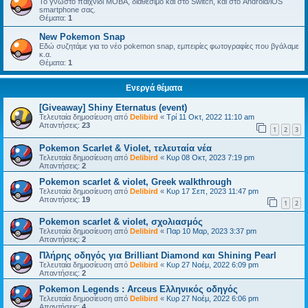
Το γνωστό παιχνίδι MOBA, διαθέσιμο και στο Switch, και στο Android/iOS
smartphone σας.
Θέματα:
1
New Pokemon Snap
Εδώ συζητάμε για το νέο pokemon snap, εμπειρίες φωτογραφίες που βγάλαμε
κ.α.
Θέματα:
1
Ενεργά θέματα
[Giveaway] Shiny Eternatus (event)
Τελευταία δημοσίευση από
Delibird
«
Τρί 11 Οκτ, 2022 11:10 am
Απαντήσεις:
23
1
2
3
Pokemon Scarlet & Violet, τελευταία νέα
Τελευταία δημοσίευση από
Delibird
«
Κυρ 08 Οκτ, 2023 7:19 pm
Απαντήσεις:
2
Pokemon scarlet & violet, Greek walkthrough
Τελευταία δημοσίευση από
Delibird
«
Κυρ 17 Σεπ, 2023 11:47 pm
Απαντήσεις:
19
1
2
Pokemon scarlet & violet, σχολιασμός
Τελευταία δημοσίευση από
Delibird
«
Παρ 10 Μαρ, 2023 3:37 pm
Απαντήσεις:
2
Πλήρης οδηγός για Brilliant Diamond και Shining Pearl
Τελευταία δημοσίευση από
Delibird
«
Κυρ 27 Νοέμ, 2022 6:09 pm
Απαντήσεις:
2
Pokemon Legends : Arceus Ελληνικός οδηγός
Τελευταία δημοσίευση από
Delibird
«
Κυρ 27 Νοέμ, 2022 6:06 pm
Απαντήσεις:
4