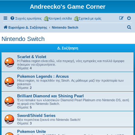
Andreecko's Game Corner
Συχνές ερωτήσεις
Κεντρική σελίδα
Σχετικά με εμάς
Α
Ευρετήριο Δ. Συζήτησης
Nintendo Switch
ν
Nintendo Switch
α
Δ. Συζήτηση
ζ
ή
Scarlet & Violet
Η Paldea region είναι εδώ, νέα περιοχή, νέες εμπιρείες και πολλά όμορφα
τ
πόκεμον να εξερευνήσετε.
Θέματα:
4
η
Pokemon Legends : Arceus
σ
Hisui region, το παρελθόν της Sinoh. Ας μάθουμε μαζί την προϊστορία των
pokemon
η
Θέματα:
2
Brilliant Diamond και Shining Pearl
Ένα remake των κλασσικών Diamond Pearl Platinum στο Nintendo DS, αυτή
τη φορά στο Nintendo Switch.
Θέματα:
5
Sword/Shield Series
Νέα περιπέτεια ξεκινά στο Nintendo Switch!
Θέματα:
3
Pokemon Unite