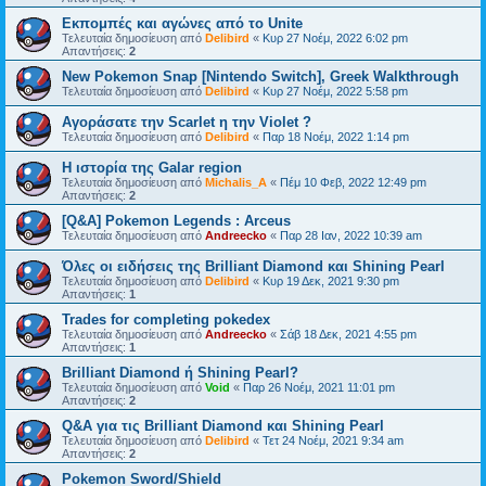
Εκπομπές και αγώνες από το Unite
Τελευταία δημοσίευση από
Delibird
«
Κυρ 27 Νοέμ, 2022 6:02 pm
Απαντήσεις:
2
New Pokemon Snap [Nintendo Switch], Greek Walkthrough
Τελευταία δημοσίευση από
Delibird
«
Κυρ 27 Νοέμ, 2022 5:58 pm
Αγοράσατε την Scarlet η την Violet ?
Τελευταία δημοσίευση από
Delibird
«
Παρ 18 Νοέμ, 2022 1:14 pm
Η ιστορία της Galar region
Τελευταία δημοσίευση από
Michalis_A
«
Πέμ 10 Φεβ, 2022 12:49 pm
Απαντήσεις:
2
[Q&A] Pokemon Legends : Arceus
Τελευταία δημοσίευση από
Andreecko
«
Παρ 28 Ιαν, 2022 10:39 am
Όλες οι ειδήσεις της Brilliant Diamond και Shining Pearl
Τελευταία δημοσίευση από
Delibird
«
Κυρ 19 Δεκ, 2021 9:30 pm
Απαντήσεις:
1
Trades for completing pokedex
Τελευταία δημοσίευση από
Andreecko
«
Σάβ 18 Δεκ, 2021 4:55 pm
Απαντήσεις:
1
Brilliant Diamond ή Shining Pearl?
Τελευταία δημοσίευση από
Void
«
Παρ 26 Νοέμ, 2021 11:01 pm
Απαντήσεις:
2
Q&A για τις Brilliant Diamond και Shining Pearl
Τελευταία δημοσίευση από
Delibird
«
Τετ 24 Νοέμ, 2021 9:34 am
Απαντήσεις:
2
Pokemon Sword/Shield