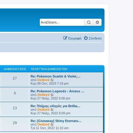
Αναζήτηση
Ειδική αναζήτηση
Εγγραφή
Σύνδεση
ΔΗΜΟΣΙΕΎΣΕΙΣ
ΤΕΛΕΥΤΑΊΑ ΔΗΜΟΣΊΕΥΣΗ
Re: Pokemon Scarlet & Violet,…
27
Π
από
Delibird
ρ
Κυρ 08 Οκτ, 2023 7:19 pm
ο
β
Re: Pokemon Legends : Arceus …
6
ο
Π
από
Delibird
λ
ρ
Κυρ 27 Νοέμ, 2022 6:06 pm
ή
ο
τ
β
Re: Πλήρης οδηγός για Brillia…
13
η
ο
Π
από
Delibird
ς
λ
ρ
Κυρ 27 Νοέμ, 2022 6:09 pm
τ
ή
ο
ε
τ
β
Re: [Giveaway] Shiny Eternatu…
λ
29
η
ο
Π
από
Delibird
ε
ς
λ
ρ
Τρί 11 Οκτ, 2022 11:10 am
υ
τ
ή
ο
τ