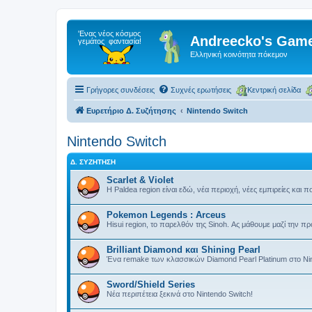
Andreecko's Game
Ελληνική κοινότητα πόκεμον
Γρήγορες συνδέσεις
Συχνές ερωτήσεις
Κεντρική σελίδα
Ευρετήριο Δ. Συζήτησης
Nintendo Switch
Nintendo Switch
Δ. ΣΥΖΉΤΗΣΗ
Scarlet & Violet
Η Paldea region είναι εδώ, νέα περιοχή, νέες εμπιρείες και
Pokemon Legends : Arceus
Hisui region, το παρελθόν της Sinoh. Ας μάθουμε μαζί την 
Brilliant Diamond και Shining Pearl
Ένα remake των κλασσικών Diamond Pearl Platinum στο Nint
Sword/Shield Series
Νέα περιπέτεια ξεκινά στο Nintendo Switch!