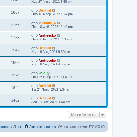
Κυρ 27 Νοέμ, 2022 5:58 pm
από
Delibird
1657
Παρ 18 Νοέμ, 2022 1:14 pm
από
Michalis_A
2165
Πέμ 10 Φεβ, 2022 12:49 pm
από
Andreecko
1783
Παρ 28 Ιαν, 2022 10:39 am
από
Delibird
1547
Κυρ 19 Δεκ, 2021 9:30 pm
από
Andreecko
1600
Σάβ 18 Δεκ, 2021 4:55 pm
από
Void
2524
Παρ 26 Νοέμ, 2021 11:01 pm
από
Delibird
1844
Τετ 24 Νοέμ, 2021 9:34 am
από
Delibird
3462
Δευ 18 Οκτ, 2021 1:50 pm
Μετάβαση σε
νήστε μαζί μας
Διαγραφή cookies
Όλοι οι χρόνοι είναι
UTC+03:00