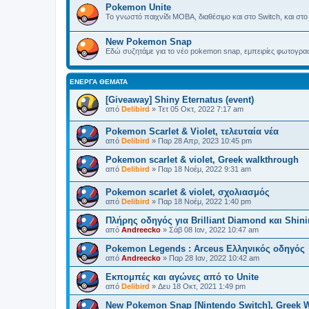
Pokemon Unite
Το γνωστό παιχνίδι MOBA, διαθέσιμο και στο Switch, και στ
New Pokemon Snap
Εδώ συζητάμε για το νέο pokemon snap, εμπειρίες φωτογραφ
ΕΝΕΡΓΆ ΘΈΜΑΤΑ
[Giveaway] Shiny Eternatus (event)
από
Delibird
»
Τετ 05 Οκτ, 2022 7:17 am
Pokemon Scarlet & Violet, τελευταία νέα
από
Delibird
»
Παρ 28 Απρ, 2023 10:45 pm
Pokemon scarlet & violet, Greek walkthrough
από
Delibird
»
Παρ 18 Νοέμ, 2022 9:31 am
Pokemon scarlet & violet, σχολιασμός
από
Delibird
»
Παρ 18 Νοέμ, 2022 1:40 pm
Πλήρης οδηγός για Brilliant Diamond και Shini
από
Andreecko
»
Σάβ 08 Ιαν, 2022 10:47 am
Pokemon Legends : Arceus Ελληνικός οδηγός
από
Andreecko
»
Παρ 28 Ιαν, 2022 10:42 am
Εκπομπές και αγώνες από το Unite
από
Delibird
»
Δευ 18 Οκτ, 2021 1:49 pm
New Pokemon Snap [Nintendo Switch], Greek 