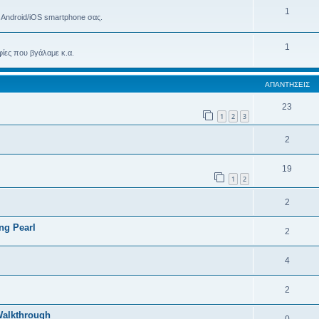
1
ο Android/iOS smartphone σας.
1
ίες που βγάλαμε κ.α.
ΑΠΑΝΤΉΣΕΙΣ
23
1
2
3
2
19
1
2
2
ng Pearl
2
4
2
Walkthrough
0