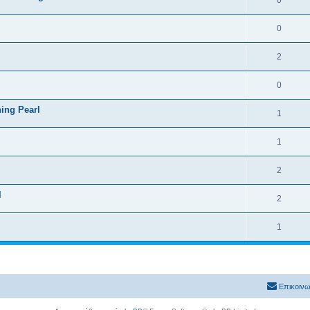
0
2
0
ning Pearl
1
1
2
l
2
1
Επικοινω