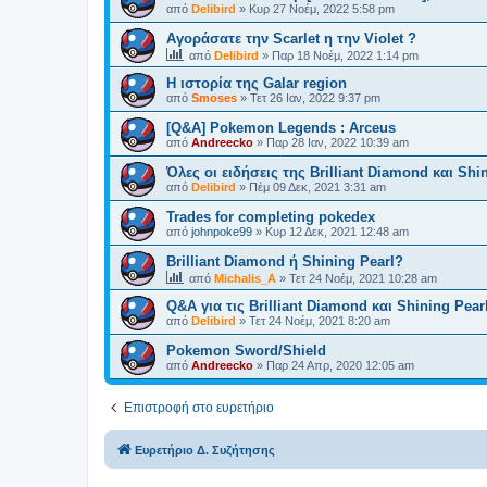
από
Delibird
»
Κυρ 27 Νοέμ, 2022 5:58 pm
Αγοράσατε την Scarlet η την Violet ?
από
Delibird
»
Παρ 18 Νοέμ, 2022 1:14 pm
Η ιστορία της Galar region
από
Smoses
»
Τετ 26 Ιαν, 2022 9:37 pm
[Q&A] Pokemon Legends : Arceus
από
Andreecko
»
Παρ 28 Ιαν, 2022 10:39 am
Όλες οι ειδήσεις της Brilliant Diamond και Shi
από
Delibird
»
Πέμ 09 Δεκ, 2021 3:31 am
Trades for completing pokedex
από
johnpoke99
»
Κυρ 12 Δεκ, 2021 12:48 am
Brilliant Diamond ή Shining Pearl?
από
Michalis_A
»
Τετ 24 Νοέμ, 2021 10:28 am
Q&A για τις Brilliant Diamond και Shining Pear
από
Delibird
»
Τετ 24 Νοέμ, 2021 8:20 am
Pokemon Sword/Shield
από
Andreecko
»
Παρ 24 Απρ, 2020 12:05 am
Επιστροφή στο ευρετήριο
Ευρετήριο Δ. Συζήτησης