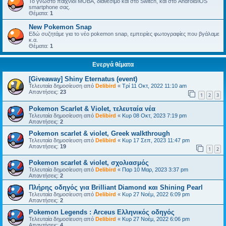
Το γνωστό παιχνίδι MOBA, διαθέσιμο και στο Switch, και στο Android/iOS
smartphone σας.
Θέματα:
1
New Pokemon Snap
Εδώ συζητάμε για το νέο pokemon snap, εμπειρίες φωτογραφίες που βγάλαμε
κ.α.
Θέματα:
1
Ενεργά θέματα
[Giveaway] Shiny Eternatus (event)
Τελευταία δημοσίευση από
Delibird
«
Τρί 11 Οκτ, 2022 11:10 am
Απαντήσεις:
23
1
2
3
Pokemon Scarlet & Violet, τελευταία νέα
Τελευταία δημοσίευση από
Delibird
«
Κυρ 08 Οκτ, 2023 7:19 pm
Απαντήσεις:
2
Pokemon scarlet & violet, Greek walkthrough
Τελευταία δημοσίευση από
Delibird
«
Κυρ 17 Σεπ, 2023 11:47 pm
Απαντήσεις:
19
1
2
Pokemon scarlet & violet, σχολιασμός
Τελευταία δημοσίευση από
Delibird
«
Παρ 10 Μαρ, 2023 3:37 pm
Απαντήσεις:
2
Πλήρης οδηγός για Brilliant Diamond και Shining Pearl
Τελευταία δημοσίευση από
Delibird
«
Κυρ 27 Νοέμ, 2022 6:09 pm
Απαντήσεις:
2
Pokemon Legends : Arceus Ελληνικός οδηγός
Τελευταία δημοσίευση από
Delibird
«
Κυρ 27 Νοέμ, 2022 6:06 pm
Απαντήσεις:
4