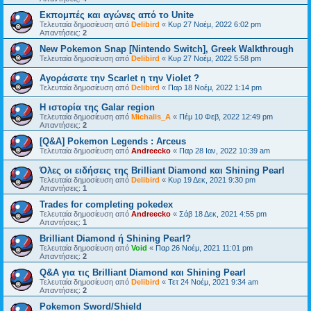
Εκπομπές και αγώνες από το Unite
Τελευταία δημοσίευση από
Delibird
«
Κυρ 27 Νοέμ, 2022 6:02 pm
Απαντήσεις:
2
New Pokemon Snap [Nintendo Switch], Greek Walkthrough
Τελευταία δημοσίευση από
Delibird
«
Κυρ 27 Νοέμ, 2022 5:58 pm
Αγοράσατε την Scarlet η την Violet ?
Τελευταία δημοσίευση από
Delibird
«
Παρ 18 Νοέμ, 2022 1:14 pm
Η ιστορία της Galar region
Τελευταία δημοσίευση από
Michalis_A
«
Πέμ 10 Φεβ, 2022 12:49 pm
Απαντήσεις:
2
[Q&A] Pokemon Legends : Arceus
Τελευταία δημοσίευση από
Andreecko
«
Παρ 28 Ιαν, 2022 10:39 am
Όλες οι ειδήσεις της Brilliant Diamond και Shining Pearl
Τελευταία δημοσίευση από
Delibird
«
Κυρ 19 Δεκ, 2021 9:30 pm
Απαντήσεις:
1
Trades for completing pokedex
Τελευταία δημοσίευση από
Andreecko
«
Σάβ 18 Δεκ, 2021 4:55 pm
Απαντήσεις:
1
Brilliant Diamond ή Shining Pearl?
Τελευταία δημοσίευση από
Void
«
Παρ 26 Νοέμ, 2021 11:01 pm
Απαντήσεις:
2
Q&A για τις Brilliant Diamond και Shining Pearl
Τελευταία δημοσίευση από
Delibird
«
Τετ 24 Νοέμ, 2021 9:34 am
Απαντήσεις:
2
Pokemon Sword/Shield