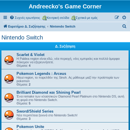
Andreecko's Game Corner
Συχνές ερωτήσεις
Κεντρική σελίδα
Σχετικά με εμάς
Α
Ευρετήριο Δ. Συζήτησης
Nintendo Switch
ν
Nintendo Switch
α
Δ. Συζήτηση
ζ
ή
Scarlet & Violet
Η Paldea region είναι εδώ, νέα περιοχή, νέες εμπιρείες και πολλά όμορφα
τ
πόκεμον να εξερευνήσετε.
Θέματα:
4
η
Pokemon Legends : Arceus
σ
Hisui region, το παρελθόν της Sinoh. Ας μάθουμε μαζί την προϊστορία των
pokemon
η
Θέματα:
2
Brilliant Diamond και Shining Pearl
Ένα remake των κλασσικών Diamond Pearl Platinum στο Nintendo DS, αυτή
τη φορά στο Nintendo Switch.
Θέματα:
5
Sword/Shield Series
Νέα περιπέτεια ξεκινά στο Nintendo Switch!
Θέματα:
3
Pokemon Unite