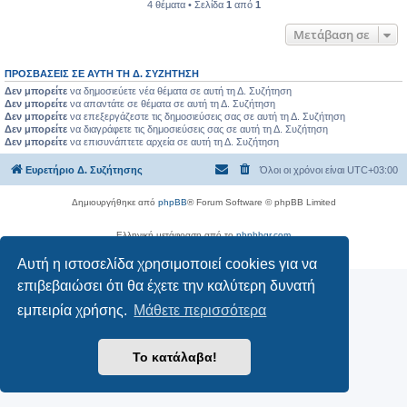
4 θέματα • Σελίδα
1
από
1
Μετάβαση σε
ΠΡΟΣΒΆΣΕΙΣ ΣΕ ΑΥΤΉ ΤΗ Δ. ΣΥΖΉΤΗΣΗ
Δεν μπορείτε
να δημοσιεύετε νέα θέματα σε αυτή τη Δ. Συζήτηση
Δεν μπορείτε
να απαντάτε σε θέματα σε αυτή τη Δ. Συζήτηση
Δεν μπορείτε
να επεξεργάζεστε τις δημοσιεύσεις σας σε αυτή τη Δ. Συζήτηση
Δεν μπορείτε
να διαγράφετε τις δημοσιεύσεις σας σε αυτή τη Δ. Συζήτηση
Δεν μπορείτε
να επισυνάπτετε αρχεία σε αυτή τη Δ. Συζήτηση
Ευρετήριο Δ. Συζήτησης
Όλοι οι χρόνοι είναι
UTC+03:00
Δημιουργήθηκε από
phpBB
® Forum Software © phpBB Limited
Ελληνική μετάφραση από το
phpbbgr.com
Απόρρητο
|
Όροι
Αυτή η ιστοσελίδα χρησιμοποιεί cookies για να
επιβεβαιώσει ότι θα έχετε την καλύτερη δυνατή
εμπειρία χρήσης.
Μάθετε περισσότερα
Το κατάλαβα!