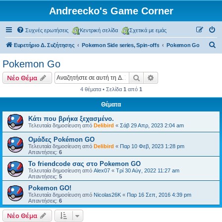
Andreecko's Game Corner
Συχνές ερωτήσεις
Κεντρική σελίδα
Σχετικά με εμάς
Α
Ευρετήριο Δ. Συζήτησης
Pokemon Side series, Spin-offs
Pokemon Go
ν
Pokemon Go
α
Αναζήτηση
Ειδική αναζήτηση
Νέο Θέμα
ζ
4 θέματα • Σελίδα
1
από
1
ή
Θέματα
τ
η
Κάτι που βρήκα ξεχασμένο.
Τελευταία δημοσίευση από
Delibird
«
Σάβ 29 Απρ, 2023 2:04 am
σ
Ομάδες Pokémon GO
η
Τελευταία δημοσίευση από
Delibird
«
Παρ 10 Φεβ, 2023 1:28 pm
Απαντήσεις:
6
Το friendcode σας στο Pokemon GO
Τελευταία δημοσίευση από
Alex07
«
Τρί 30 Αύγ, 2022 11:27 am
Απαντήσεις:
5
Pokemon GO!
Τελευταία δημοσίευση από
Nicolas26K
«
Παρ 16 Σεπ, 2016 4:39 pm
Απαντήσεις:
6
Νέο Θέμα