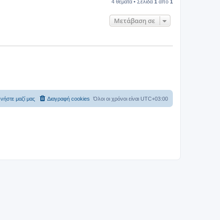
4 θέματα • Σελίδα
1
από
1
Μετάβαση σε
νήστε μαζί μας
Διαγραφή cookies
Όλοι οι χρόνοι είναι
UTC+03:00