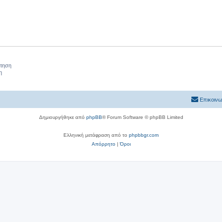
ήτηση
η
Επικοινω
Δημιουργήθηκε από
phpBB
® Forum Software © phpBB Limited
Ελληνική μετάφραση από το
phpbbgr.com
Απόρρητο
|
Όροι