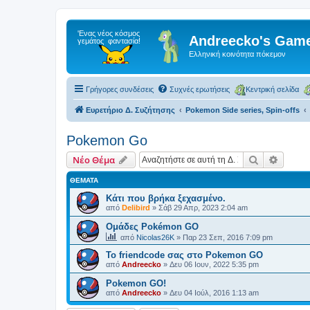
Andreecko's Game
Ελληνική κοινότητα πόκεμον
Γρήγορες συνδέσεις
Συχνές ερωτήσεις
Κεντρική σελίδα
Ευρετήριο Δ. Συζήτησης
Pokemon Side series, Spin-offs
Pokemon Go
Αναζήτηση
Ειδική
Νέο Θέμα
ΘΈΜΑΤΑ
Κάτι που βρήκα ξεχασμένο.
από
Delibird
»
Σάβ 29 Απρ, 2023 2:04 am
Ομάδες Pokémon GO
από
Nicolas26K
»
Παρ 23 Σεπ, 2016 7:09 pm
Το friendcode σας στο Pokemon GO
από
Andreecko
»
Δευ 06 Ιουν, 2022 5:35 pm
Pokemon GO!
από
Andreecko
»
Δευ 04 Ιούλ, 2016 1:13 am