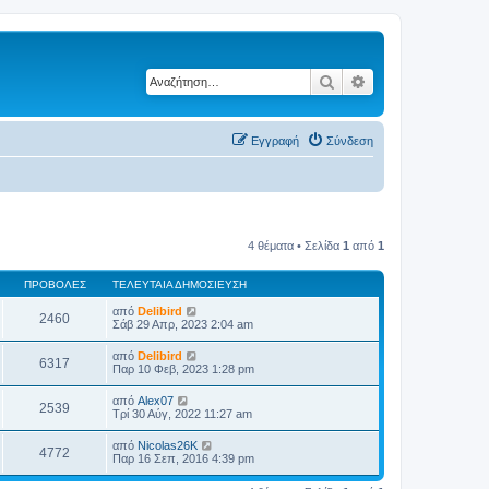
Αναζήτηση
Ειδική αναζήτηση
Εγγραφή
Σύνδεση
4 θέματα • Σελίδα
1
από
1
ΠΡΟΒΟΛΈΣ
ΤΕΛΕΥΤΑΊΑ ΔΗΜΟΣΊΕΥΣΗ
από
Delibird
2460
Σάβ 29 Απρ, 2023 2:04 am
από
Delibird
6317
Παρ 10 Φεβ, 2023 1:28 pm
από
Alex07
2539
Τρί 30 Αύγ, 2022 11:27 am
από
Nicolas26K
4772
Παρ 16 Σεπ, 2016 4:39 pm