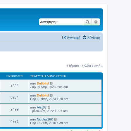
Αναζήτηση
Ειδική αναζήτηση
Εγγραφή
Σύνδεση
4 θέματα • Σελίδα
1
από
1
ΠΡΟΒΟΛΈΣ
ΤΕΛΕΥΤΑΊΑ ΔΗΜΟΣΊΕΥΣΗ
από
Delibird
2444
Σάβ 29 Απρ, 2023 2:04 am
από
Delibird
6284
Παρ 10 Φεβ, 2023 1:28 pm
από
Alex07
2499
Τρί 30 Αύγ, 2022 11:27 am
από
Nicolas26K
4721
Παρ 16 Σεπ, 2016 4:39 pm