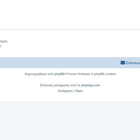
ήτηση
η
Επικοινω
Δημιουργήθηκε από
phpBB
® Forum Software © phpBB Limited
Ελληνική μετάφραση από το
phpbbgr.com
Απόρρητο
|
Όροι