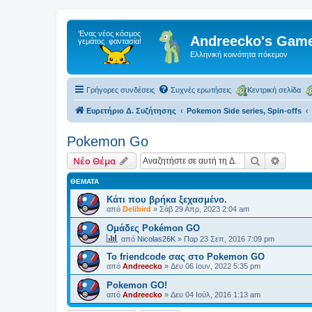
Andreecko's Game
Ελληνική κοινότητα πόκεμον
Γρήγορες συνδέσεις
Συχνές ερωτήσεις
Κεντρική σελίδα
Ευρετήριο Δ. Συζήτησης
Pokemon Side series, Spin-offs
Pokemon Go
Αναζήτηση
Ειδική
Νέο Θέμα
ΘΈΜΑΤΑ
Κάτι που βρήκα ξεχασμένο.
από
Delibird
»
Σάβ 29 Απρ, 2023 2:04 am
Ομάδες Pokémon GO
από
Nicolas26K
»
Παρ 23 Σεπ, 2016 7:09 pm
Το friendcode σας στο Pokemon GO
από
Andreecko
»
Δευ 06 Ιουν, 2022 5:35 pm
Pokemon GO!
από
Andreecko
»
Δευ 04 Ιούλ, 2016 1:13 am