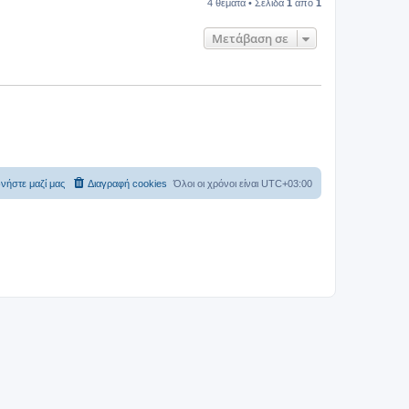
4 θέματα • Σελίδα
1
από
1
Μετάβαση σε
νήστε μαζί μας
Διαγραφή cookies
Όλοι οι χρόνοι είναι
UTC+03:00