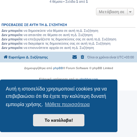
4 θέματα • Σελίδα
1
από
1
Μετάβαση σε
ΠΡΟΣΒΆΣΕΙΣ ΣΕ ΑΥΤΉ ΤΗ Δ. ΣΥΖΉΤΗΣΗ
Δεν μπορείτε
να δημοσιεύετε νέα θέματα σε αυτή τη Δ. Συζήτηση
Δεν μπορείτε
να απαντάτε σε θέματα σε αυτή τη Δ. Συζήτηση
Δεν μπορείτε
να επεξεργάζεστε τις δημοσιεύσεις σας σε αυτή τη Δ. Συζήτηση
Δεν μπορείτε
να διαγράφετε τις δημοσιεύσεις σας σε αυτή τη Δ. Συζήτηση
Δεν μπορείτε
να επισυνάπτετε αρχεία σε αυτή τη Δ. Συζήτηση
Ευρετήριο Δ. Συζήτησης
Όλοι οι χρόνοι είναι
UTC+03:00
Δημιουργήθηκε από
phpBB
® Forum Software © phpBB Limited
Ελληνική μετάφραση από το
phpbbgr.com
Απόρρητο
|
Όροι
Αυτή η ιστοσελίδα χρησιμοποιεί cookies για να
επιβεβαιώσει ότι θα έχετε την καλύτερη δυνατή
εμπειρία χρήσης.
Μάθετε περισσότερα
Το κατάλαβα!