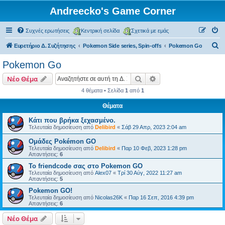
Andreecko's Game Corner
Συχνές ερωτήσεις
Κεντρική σελίδα
Σχετικά με εμάς
Α
Ευρετήριο Δ. Συζήτησης
Pokemon Side series, Spin-offs
Pokemon Go
ν
Pokemon Go
α
Αναζήτηση
Ειδική αναζήτηση
Νέο Θέμα
ζ
4 θέματα • Σελίδα
1
από
1
ή
Θέματα
τ
η
Κάτι που βρήκα ξεχασμένο.
Τελευταία δημοσίευση από
Delibird
«
Σάβ 29 Απρ, 2023 2:04 am
σ
Ομάδες Pokémon GO
η
Τελευταία δημοσίευση από
Delibird
«
Παρ 10 Φεβ, 2023 1:28 pm
Απαντήσεις:
6
Το friendcode σας στο Pokemon GO
Τελευταία δημοσίευση από
Alex07
«
Τρί 30 Αύγ, 2022 11:27 am
Απαντήσεις:
5
Pokemon GO!
Τελευταία δημοσίευση από
Nicolas26K
«
Παρ 16 Σεπ, 2016 4:39 pm
Απαντήσεις:
6
Νέο Θέμα