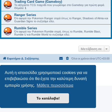
Trading Card Game (Gameboy)
Το αξέχαστο TCG παιχνίδι που γνωρίσαμε στο Gameboy για πρώτη φορά.
Θέματα:
1
Ranger Series
Ότι αφορά την Pokemon Ranger σειρά όπως το Ranger, Shadows of Almia και
Guardian Signs το συζητάμε εδώ.
Rumble Series
Ότι αφορά την Pokemon Rumble σειρά, όπως το Rumble, Rumble Blast,
Rumble U και Rumble World το συζητάμε εδώ.
Μετάβαση σε
Ευρετήριο Δ. Συζήτησης
Όλοι οι χρόνοι είναι
UTC+03:00
Δημιουργήθηκε από
phpBB
® Forum Software © phpBB Limited
Αυτή η ιστοσελίδα χρησιμοποιεί cookies για να
Ελληνική μετάφραση από το
phpbbgr.com
επιβεβαιώσει ότι θα έχετε την καλύτερη δυνατή
Απόρρητο
|
Όροι
εμπειρία χρήσης.
Μάθετε περισσότερα
Το κατάλαβα!