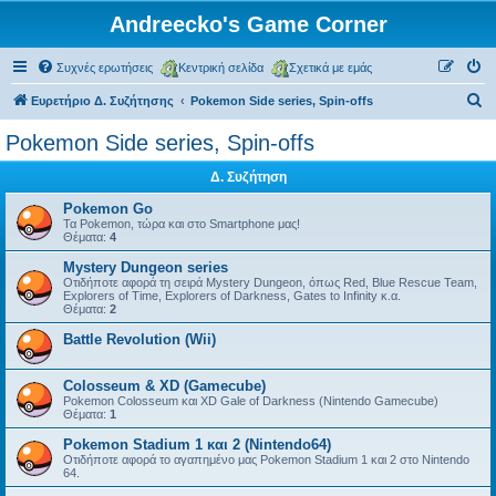
Andreecko's Game Corner
Συχνές ερωτήσεις
Κεντρική σελίδα
Σχετικά με εμάς
Α
Ευρετήριο Δ. Συζήτησης
Pokemon Side series, Spin-offs
ν
Pokemon Side series, Spin-offs
α
Δ. Συζήτηση
ζ
ή
Pokemon Go
Τα Pokemon, τώρα και στο Smartphone μας!
τ
Θέματα:
4
η
Mystery Dungeon series
Οτιδήποτε αφορά τη σειρά Mystery Dungeon, όπως Red, Blue Rescue Team,
σ
Explorers of Time, Explorers of Darkness, Gates to Infinity κ.α.
Θέματα:
2
η
Battle Revolution (Wii)
Colosseum & XD (Gamecube)
Pokemon Colosseum και XD Gale of Darkness (Nintendo Gamecube)
Θέματα:
1
Pokemon Stadium 1 και 2 (Nintendo64)
Οτιδήποτε αφορά το αγαπημένο μας Pokemon Stadium 1 και 2 στο Nintendo
64.