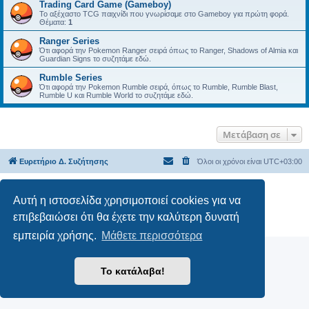
Trading Card Game (Gameboy)
Το αξέχαστο TCG παιχνίδι που γνωρίσαμε στο Gameboy για πρώτη φορά.
Θέματα:
1
Ranger Series
Ότι αφορά την Pokemon Ranger σειρά όπως το Ranger, Shadows of Almia και
Guardian Signs το συζητάμε εδώ.
Rumble Series
Ότι αφορά την Pokemon Rumble σειρά, όπως το Rumble, Rumble Blast,
Rumble U και Rumble World το συζητάμε εδώ.
Μετάβαση σε
Ευρετήριο Δ. Συζήτησης
Όλοι οι χρόνοι είναι
UTC+03:00
Δημιουργήθηκε από
phpBB
® Forum Software © phpBB Limited
Αυτή η ιστοσελίδα χρησιμοποιεί cookies για να
Ελληνική μετάφραση από το
phpbbgr.com
επιβεβαιώσει ότι θα έχετε την καλύτερη δυνατή
Απόρρητο
|
Όροι
εμπειρία χρήσης.
Μάθετε περισσότερα
Το κατάλαβα!