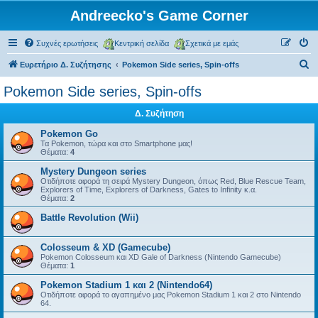
Andreecko's Game Corner
Συχνές ερωτήσεις
Κεντρική σελίδα
Σχετικά με εμάς
Α
Ευρετήριο Δ. Συζήτησης
Pokemon Side series, Spin-offs
ν
Pokemon Side series, Spin-offs
α
Δ. Συζήτηση
ζ
ή
Pokemon Go
Τα Pokemon, τώρα και στο Smartphone μας!
τ
Θέματα:
4
η
Mystery Dungeon series
Οτιδήποτε αφορά τη σειρά Mystery Dungeon, όπως Red, Blue Rescue Team,
σ
Explorers of Time, Explorers of Darkness, Gates to Infinity κ.α.
Θέματα:
2
η
Battle Revolution (Wii)
Colosseum & XD (Gamecube)
Pokemon Colosseum και XD Gale of Darkness (Nintendo Gamecube)
Θέματα:
1
Pokemon Stadium 1 και 2 (Nintendo64)
Οτιδήποτε αφορά το αγαπημένο μας Pokemon Stadium 1 και 2 στο Nintendo
64.