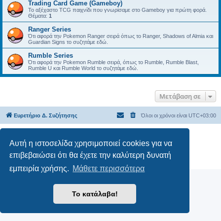
Trading Card Game (Gameboy)
Το αξέχαστο TCG παιχνίδι που γνωρίσαμε στο Gameboy για πρώτη φορά.
Θέματα:
1
Ranger Series
Ότι αφορά την Pokemon Ranger σειρά όπως το Ranger, Shadows of Almia και
Guardian Signs το συζητάμε εδώ.
Rumble Series
Ότι αφορά την Pokemon Rumble σειρά, όπως το Rumble, Rumble Blast,
Rumble U και Rumble World το συζητάμε εδώ.
Μετάβαση σε
Ευρετήριο Δ. Συζήτησης
Όλοι οι χρόνοι είναι
UTC+03:00
Δημιουργήθηκε από
phpBB
® Forum Software © phpBB Limited
Αυτή η ιστοσελίδα χρησιμοποιεί cookies για να
Ελληνική μετάφραση από το
phpbbgr.com
επιβεβαιώσει ότι θα έχετε την καλύτερη δυνατή
Απόρρητο
|
Όροι
εμπειρία χρήσης.
Μάθετε περισσότερα
Το κατάλαβα!