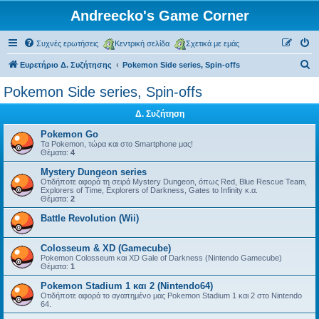
Andreecko's Game Corner
Συχνές ερωτήσεις
Κεντρική σελίδα
Σχετικά με εμάς
Α
Ευρετήριο Δ. Συζήτησης
Pokemon Side series, Spin-offs
ν
Pokemon Side series, Spin-offs
α
Δ. Συζήτηση
ζ
ή
Pokemon Go
Τα Pokemon, τώρα και στο Smartphone μας!
τ
Θέματα:
4
η
Mystery Dungeon series
Οτιδήποτε αφορά τη σειρά Mystery Dungeon, όπως Red, Blue Rescue Team,
σ
Explorers of Time, Explorers of Darkness, Gates to Infinity κ.α.
Θέματα:
2
η
Battle Revolution (Wii)
Colosseum & XD (Gamecube)
Pokemon Colosseum και XD Gale of Darkness (Nintendo Gamecube)
Θέματα:
1
Pokemon Stadium 1 και 2 (Nintendo64)
Οτιδήποτε αφορά το αγαπημένο μας Pokemon Stadium 1 και 2 στο Nintendo
64.