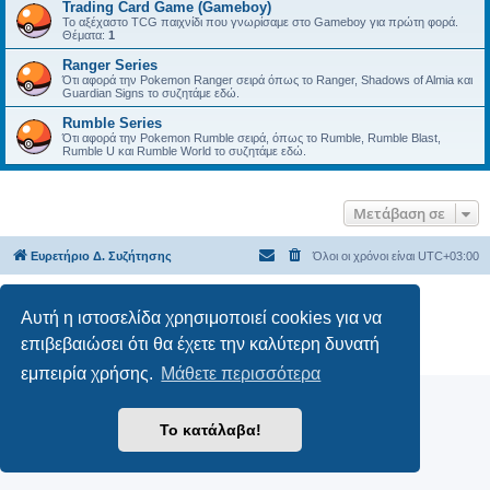
Trading Card Game (Gameboy)
Το αξέχαστο TCG παιχνίδι που γνωρίσαμε στο Gameboy για πρώτη φορά.
Θέματα:
1
Ranger Series
Ότι αφορά την Pokemon Ranger σειρά όπως το Ranger, Shadows of Almia και
Guardian Signs το συζητάμε εδώ.
Rumble Series
Ότι αφορά την Pokemon Rumble σειρά, όπως το Rumble, Rumble Blast,
Rumble U και Rumble World το συζητάμε εδώ.
Μετάβαση σε
Ευρετήριο Δ. Συζήτησης
Όλοι οι χρόνοι είναι
UTC+03:00
Δημιουργήθηκε από
phpBB
® Forum Software © phpBB Limited
Αυτή η ιστοσελίδα χρησιμοποιεί cookies για να
Ελληνική μετάφραση από το
phpbbgr.com
επιβεβαιώσει ότι θα έχετε την καλύτερη δυνατή
Απόρρητο
|
Όροι
εμπειρία χρήσης.
Μάθετε περισσότερα
Το κατάλαβα!