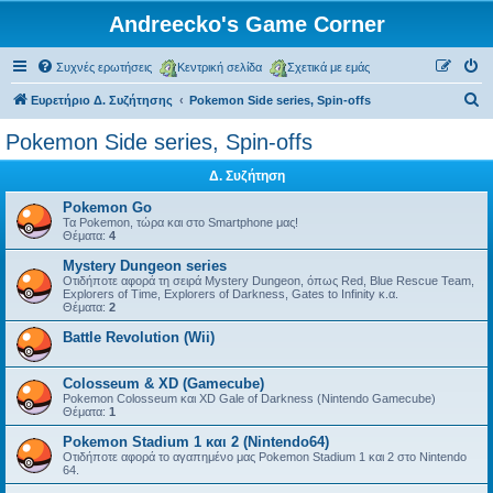
Andreecko's Game Corner
Συχνές ερωτήσεις
Κεντρική σελίδα
Σχετικά με εμάς
Α
Ευρετήριο Δ. Συζήτησης
Pokemon Side series, Spin-offs
ν
Pokemon Side series, Spin-offs
α
Δ. Συζήτηση
ζ
ή
Pokemon Go
Τα Pokemon, τώρα και στο Smartphone μας!
τ
Θέματα:
4
η
Mystery Dungeon series
Οτιδήποτε αφορά τη σειρά Mystery Dungeon, όπως Red, Blue Rescue Team,
σ
Explorers of Time, Explorers of Darkness, Gates to Infinity κ.α.
Θέματα:
2
η
Battle Revolution (Wii)
Colosseum & XD (Gamecube)
Pokemon Colosseum και XD Gale of Darkness (Nintendo Gamecube)
Θέματα:
1
Pokemon Stadium 1 και 2 (Nintendo64)
Οτιδήποτε αφορά το αγαπημένο μας Pokemon Stadium 1 και 2 στο Nintendo
64.