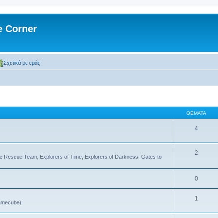
 Corner
Σχετικά με εμάς
ΘΈΜΑΤΑ
4
2
 Rescue Team, Explorers of Time, Explorers of Darkness, Gates to
0
1
amecube)