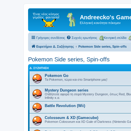
Andreecko's Game
Ελληνική κοινότητα πόκεμον
Γρήγορες συνδέσεις
Συχνές ερωτήσεις
Κεντρική σελίδα
Ευρετήριο Δ. Συζήτησης
Pokemon Side series, Spin-offs
Pokemon Side series, Spin-offs
Δ. ΣΥΖΉΤΗΣΗ
Pokemon Go
Τα Pokemon, τώρα και στο Smartphone μας!
Mystery Dungeon series
Οτιδήποτε αφορά τη σειρά Mystery Dungeon, όπως Red, Blue
Infinity κ.α.
Battle Revolution (Wii)
Colosseum & XD (Gamecube)
Pokemon Colosseum και XD Gale of Darkness (Nintendo G