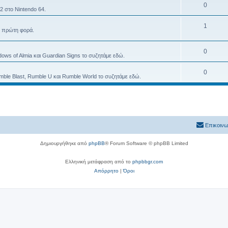
0
2 στο Nintendo 64.
1
α πρώτη φορά.
0
ws of Almia και Guardian Signs το συζητάμε εδώ.
0
ble Blast, Rumble U και Rumble World το συζητάμε εδώ.
Επικοινω
Δημιουργήθηκε από
phpBB
® Forum Software © phpBB Limited
Ελληνική μετάφραση από το
phpbbgr.com
Απόρρητο
|
Όροι