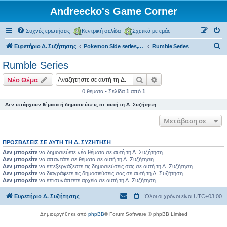
Andreecko's Game Corner
Συχνές ερωτήσεις
Κεντρική σελίδα
Σχετικά με εμάς
Α
Ευρετήριο Δ. Συζήτησης
Pokemon Side series, Spin-offs
Rumble Series
ν
Rumble Series
α
Αναζήτηση
Ειδική αναζήτηση
Νέο Θέμα
ζ
0 θέματα • Σελίδα
1
από
1
ή
Δεν υπάρχουν θέματα ή δημοσιεύσεις σε αυτή τη Δ. Συζήτηση.
τ
η
Μετάβαση σε
σ
ΠΡΟΣΒΆΣΕΙΣ ΣΕ ΑΥΤΉ ΤΗ Δ. ΣΥΖΉΤΗΣΗ
η
Δεν μπορείτε
να δημοσιεύετε νέα θέματα σε αυτή τη Δ. Συζήτηση
Δεν μπορείτε
να απαντάτε σε θέματα σε αυτή τη Δ. Συζήτηση
Δεν μπορείτε
να επεξεργάζεστε τις δημοσιεύσεις σας σε αυτή τη Δ. Συζήτηση
Δεν μπορείτε
να διαγράφετε τις δημοσιεύσεις σας σε αυτή τη Δ. Συζήτηση
Δεν μπορείτε
να επισυνάπτετε αρχεία σε αυτή τη Δ. Συζήτηση
Ευρετήριο Δ. Συζήτησης
Όλοι οι χρόνοι είναι
UTC+03:00
Δημιουργήθηκε από
phpBB
® Forum Software © phpBB Limited