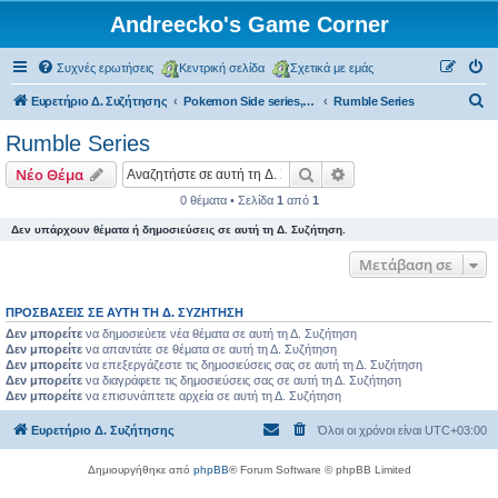
Andreecko's Game Corner
Συχνές ερωτήσεις
Κεντρική σελίδα
Σχετικά με εμάς
Α
Ευρετήριο Δ. Συζήτησης
Pokemon Side series, Spin-offs
Rumble Series
ν
Rumble Series
α
Αναζήτηση
Ειδική αναζήτηση
Νέο Θέμα
ζ
0 θέματα • Σελίδα
1
από
1
ή
Δεν υπάρχουν θέματα ή δημοσιεύσεις σε αυτή τη Δ. Συζήτηση.
τ
η
Μετάβαση σε
σ
ΠΡΟΣΒΆΣΕΙΣ ΣΕ ΑΥΤΉ ΤΗ Δ. ΣΥΖΉΤΗΣΗ
η
Δεν μπορείτε
να δημοσιεύετε νέα θέματα σε αυτή τη Δ. Συζήτηση
Δεν μπορείτε
να απαντάτε σε θέματα σε αυτή τη Δ. Συζήτηση
Δεν μπορείτε
να επεξεργάζεστε τις δημοσιεύσεις σας σε αυτή τη Δ. Συζήτηση
Δεν μπορείτε
να διαγράφετε τις δημοσιεύσεις σας σε αυτή τη Δ. Συζήτηση
Δεν μπορείτε
να επισυνάπτετε αρχεία σε αυτή τη Δ. Συζήτηση
Ευρετήριο Δ. Συζήτησης
Όλοι οι χρόνοι είναι
UTC+03:00
Δημιουργήθηκε από
phpBB
® Forum Software © phpBB Limited